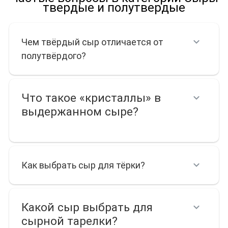
Что входит в категорию
твердые и полутвердые
твердых и полутвердых
Чем твёрдый сыр отличается от
сыров
полутвёрдого?
Каталог структурирован по региональному происхождению и типу
сырья. Основу составляют известные европейские бренды:
Landana, Boer'n Trots, Frico, Ammerlander, Ryki, Mlekovita и
Что такое «кристаллы» в
Zanetti
.
выдержанном сыре?
Ассортимент делится на несколько функциональных групп:
Голландская классика (Гауда, Эдам, Маасдам).
Самая
обширная группа. Включает молодые сливочные сыры
Как выбрать сыр для тёрки?
(выдержка 4–6 недель), выдержанные варианты (Old
Amsterdam, Старый Роттердам) и экстра-выдержанные
позиции (Landana 500 и 1000 дней), отличающиеся ломкой
текстурой и насыщенным вкусом.
Сыры с добавками.
Гастрономические эксперименты от
Какой сыр выбрать для
голландских сыроваров: Гауда с лавандой, трюфелем,
сырной тарелки?
пажитником (фенугреком), перцем чили, кокосом или