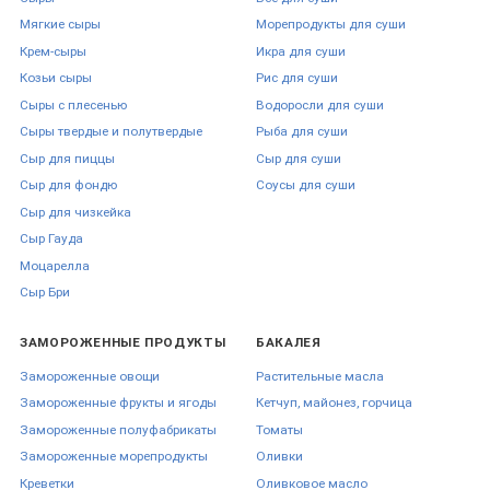
Мягкие сыры
Морепродукты для суши
Крем-сыры
Икра для суши
Козьи сыры
Рис для суши
Сыры с плесенью
Водоросли для суши
Сыры твердые и полутвердые
Рыба для суши
Сыр для пиццы
Сыр для суши
Сыр для фондю
Соусы для суши
Сыр для чизкейка
Сыр Гауда
Моцарелла
Сыр Бри
ЗАМОРОЖЕННЫЕ ПРОДУКТЫ
БАКАЛЕЯ
Замороженные овощи
Растительные масла
Замороженные фрукты и ягоды
Кетчуп, майонез, горчица
Замороженные полуфабрикаты
Томаты
Замороженные морепродукты
Оливки
Креветки
Оливковое масло