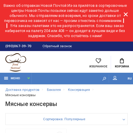
Важно об отправках Новой Почтой
Из-за прилётов в сортировочные
центры Новой Почты посылки сейчас идут заметно дольше
обычного. Мы отправляем всё вовремя, но сроки доставки от
перевозчика не зависят от нас — просим отнестись с пониманием. ▎
▎ ❗ На заказы палетами это не распространяется. Если ваш заказ
набирается на палету 204 или 408 — он доедет в лучшем виде и без
задержек. Спасибо, что остаётесь с нами!
Обратный звонок
(093)067-39-70
ИЗБРАННОЕ
КОРЗИНА
МЕНЮ
RU
Доставка продуктов
Бакалея
Консервация
Мясные консервы
Мясные консервы
Сортировка: Популярные