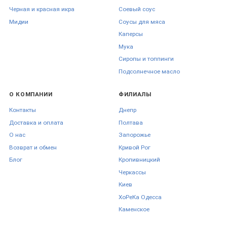
Черная и красная икра
Соевый соус
Мидии
Соусы для мяса
Каперсы
Мука
Сиропы и топпинги
Подсолнечное масло
О КОМПАНИИ
ФИЛИАЛЫ
Контакты
Днепр
Доставка и оплата
Полтава
О нас
Запорожье
Возврат и обмен
Кривой Рог
Блог
Кропивницкий
Черкаcсы
Киев
ХоРеКа Одесса
Каменское