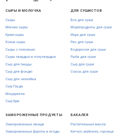
Домашний стол.
Зеленый горошек и кукуруза - традиционные
СЫРЫ И МОЛОЧКА
ДЛЯ СУШИСТОВ
ингредиенты праздничных салатов. Маринованные помидоры и
огурцы подаются к мясным блюдам и картофелю.
Сыры
Все для суши
Мягкие сыры
Морепродукты для суши
Форматы, фасовка и
Крем-сыры
Икра для суши
хранение
Козьи сыры
Рис для суши
Сыры с плесенью
Водоросли для суши
Сыры твердые и полутвердые
Рыба для суши
Мы предлагаем упаковку, адаптированную под разный оборот
Сыр для пиццы
Сыр для суши
продукции.
Сыр для фондю
Соусы для суши
Розничный формат:
стеклянные и жестяные банки объемом
300–
Сыр для чизкейка
500 мл
(горошек, кукуруза, небольшие порции артишоков). Удобно
Сыр Гауда
для разового использования дома.
Моцарелла
HoReCa формат:
большие жестяные банки и пластиковые ведра
Сыр Бри
весом
от 1.5 до 3 кг
(огурцы, перец, томатная паста). Такой объем
позволяет заведениям общепита снизить закупочную цену за
ЗАМОРОЖЕННЫЕ ПРОДУКТЫ
БАКАЛЕЯ
грамм и сократить количество отходов упаковки.
Замороженные овощи
Растительные масла
Закрытая консервация хранится при комнатной температуре
Замороженные фрукты и ягоды
Кетчуп, майонез, горчица