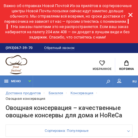
Важно об отправках Новой Почтой
Из-за прилётов в сортировочные
центры Новой Почты посылки сейчас идут заметно дольше
обычного. Мы отправляем всё вовремя, но сроки доставки от
перевозчика не зависят от нас — просим отнестись с пониманием. ▎
▎ ❗ На заказы палетами это не распространяется. Если ваш заказ
набирается на палету 204 или 408 — он доедет в лучшем виде и без
задержек. Спасибо, что остаётесь с нами!
Обратный звонок
(093)067-39-70
ИЗБРАННОЕ
КОРЗИНА
МЕНЮ
RU
Доставка продуктов
Бакалея
Консервация
Овощная консервация
Овощная консервация – качественные
овощные консервы для дома и HoReCa
Сортировка: Популярные