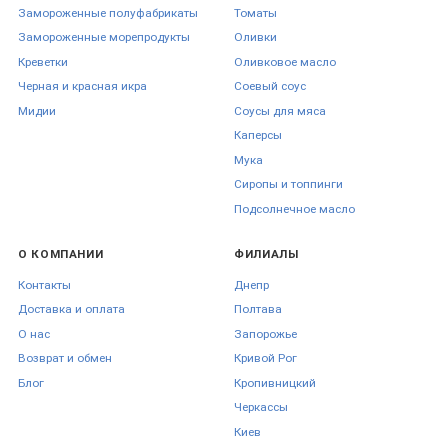
длительное время (1–3 года). После вскрытия продукт необходимо
Замороженные полуфабрикаты
Томаты
переложить в неметаллическую емкость (если он был в жести) и
Замороженные морепродукты
Оливки
хранить в холодильнике, употребив в течение 3–5 дней. Овощи в
масле (артишоки, вяленые томаты) хранятся дольше, если они
Креветки
Оливковое масло
полностью покрыты масляной заливкой.
Черная и красная икра
Соевый соус
Мидии
Соусы для мяса
Преимущества заказа
Каперсы
овощных консервов в
Мука
Сиропы и топпинги
FoodFestival
Подсолнечное масло
О КОМПАНИИ
ФИЛИАЛЫ
Интернет-магазин обеспечивает прямые поставки от европейских и
украинских производителей, гарантируя качество содержимого
Контакты
Днепр
каждой банки.
Доставка и оплата
Полтава
Клиенты получают:
О нас
Запорожье
Возврат и обмен
Кривой Рог
Разнообразие ассортимента.
Возможность купить редкие
Блог
Кропивницкий
позиции (артишоки на гриле, кимчи) и базовые продукты
Черкаcсы
(горошек, кукуруза) в одном заказе.
Оптовые предложения.
Специальные цены на крупные
Киев