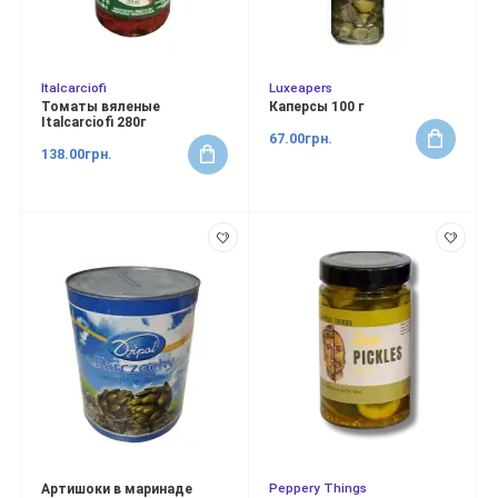
Italcarciofi
Luxeapers
Томаты вяленые
Каперсы 100 г
Italcarciofi 280г
67.00грн.
138.00грн.
Peppery Things
Артишоки в маринаде