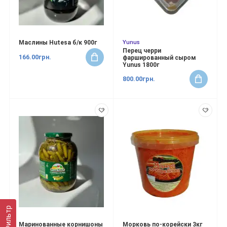
Yunus
Маслины Hutesa б/к 900г
Перец черри
166.00грн.
фаршированный сыром
Yunus 1800г
800.00грн.
Фильтр
Маринованные корнишоны
Морковь по-корейски 3кг