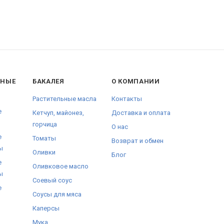
ННЫЕ
БАКАЛЕЯ
О КОМПАНИИ
Растительные масла
Контакты
е
Кетчуп, майонез,
Доставка и оплата
горчица
О нас
е
Томаты
Возврат и обмен
ы
Оливки
Блог
е
Оливковое масло
ы
Соевый соус
е
Соусы для мяса
Каперсы
Мука