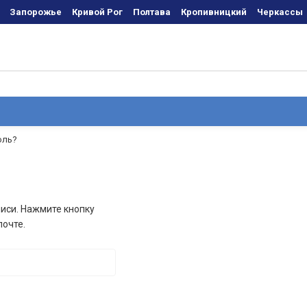
Запорожье
Кривой Рог
Полтава
Кропивницкий
Черкаcсы
оль?
иси. Нажмите кнопку
почте.