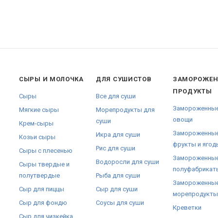
СЫРЫ И МОЛОЧКА
ДЛЯ СУШИСТОВ
ЗАМОРОЖЕ
ПРОДУКТЫ
Сыры
Все для суши
Замороженны
Мягкие сыры
Морепродукты для
овощи
суши
Крем-сыры
Замороженны
Икра для суши
Козьи сыры
фрукты и ягод
Рис для суши
Сыры с плесенью
Замороженны
Водоросли для суши
Сыры твердые и
полуфабрикат
полутвердые
Рыба для суши
Замороженны
Сыр для пиццы
Сыр для суши
морепродукты
Сыр для фондю
Соусы для суши
Креветки
Сыр для чизкейка