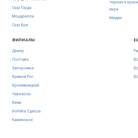
Черная и крас
Сыр Гауда
икра
Моцарелла
Мидии
Сыр Бри
ФИЛИАЛЫ
Е
Днепр
Pa
Полтава
Вс
Запорожье
Вс
Кривой Рог
Вс
Кропивницкий
Черкаcсы
Киев
ХоРеКа Одесса
Каменское