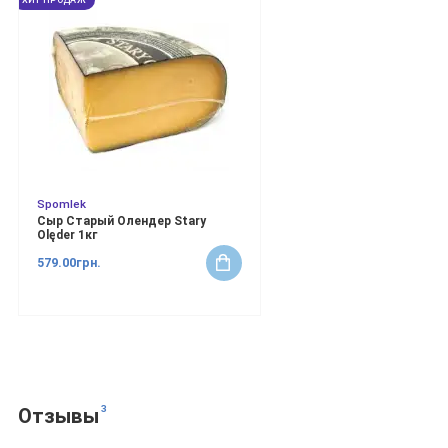
ХИТ ПРОДАЖ
Spomlek
Сыр Старый Олендер Stary
Olęder 1кг
579.00грн.
3
Отзывы