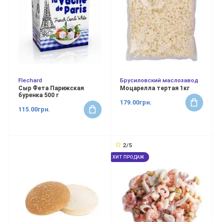
Flechard
Брусиловский маслозавод
Сыр Фета Парижская
Моцарелла тертая 1кг
буренка 500 г
179.00грн.
115.00грн.
2/5
ХИТ ПРОДАЖ