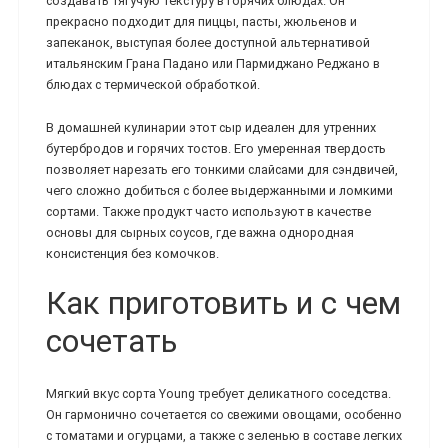
создавать тягучую текстуру в горячих блюдах. Он
прекрасно подходит для пиццы, пасты, жюльенов и
запеканок, выступая более доступной альтернативой
итальянским Грана Падано или Пармиджано Реджано в
блюдах с термической обработкой.
В домашней кулинарии этот сыр идеален для утренних
бутербродов и горячих тостов. Его умеренная твердость
позволяет нарезать его тонкими слайсами для сэндвичей,
чего сложно добиться с более выдержанными и ломкими
сортами. Также продукт часто используют в качестве
основы для сырных соусов, где важна однородная
консистенция без комочков.
Как приготовить и с чем
сочетать
Мягкий вкус сорта Young требует деликатного соседства.
Он гармонично сочетается со свежими овощами, особенно
с томатами и огурцами, а также с зеленью в составе легких