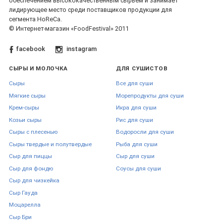
обеспечением высококачественным сырьём и занимает
лидирующее место среди поставщиков продукции для
сегмента HoReCa.
© Интернет-магазин «FoodFestival» 2011
facebook
instagram
СЫРЫ И МОЛОЧКА
ДЛЯ СУШИСТОВ
Сыры
Все для суши
Мягкие сыры
Морепродукты для суши
Крем-сыры
Икра для суши
Козьи сыры
Рис для суши
Сыры с плесенью
Водоросли для суши
Сыры твердые и полутвердые
Рыба для суши
Сыр для пиццы
Сыр для суши
Сыр для фондю
Соусы для суши
Сыр для чизкейка
Сыр Гауда
Моцарелла
Сыр Бри