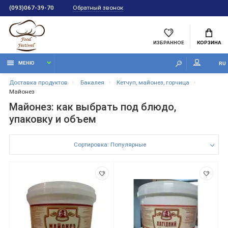
Обратный звонок
(093)067-39-70
ИЗБРАННОЕ
КОРЗИНА
МЕНЮ
RU
Доставка продуктов
Бакалея
Кетчуп, майонез, горчица
Майонез
Майонез: как выбрать под блюдо,
упаковку и объем
Сортировка: Популярные