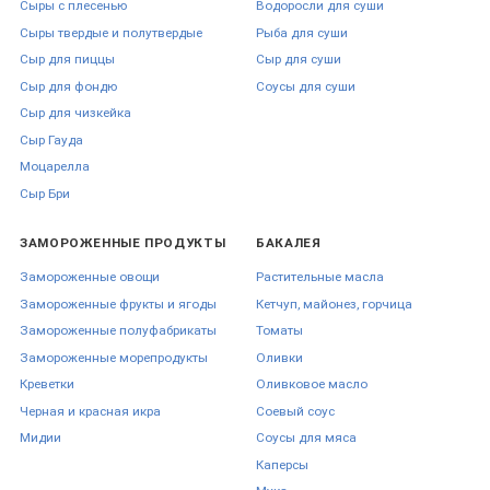
Сыры с плесенью
Водоросли для суши
Почему майонез
Сыры твердые и полутвердые
Рыба для суши
Сыр для пиццы
Сыр для суши
заказывают в FoodFestival
Сыр для фондю
Соусы для суши
Сыр для чизкейка
FoodFestival работает с розницей и HoReCa: в одной категории
Сыр Гауда
собраны и баночные форматы для дома, и профессиональные
Моцарелла
ведра для кухни. Это удобно, когда нужно закрыть в одном заказе
Сыр Бри
и повседневный майонез для салатов, и рабочую тару для суши-
бара или кафе.
ЗАМОРОЖЕННЫЕ ПРОДУКТЫ
БАКАЛЕЯ
Склады находятся в Одессе, Белгороде-Днестровском и Измаиле,
Замороженные овощи
Растительные масла
доставка по Украине идет Новой почтой. Для Одессы, Одесской
Замороженные фрукты и ягоды
Кетчуп, майонез, горчица
области и Николаева доступна собственная доставка на часть
ассортимента. Для постоянных клиентов HoReCa возможен
Замороженные полуфабрикаты
Томаты
оптовый формат работы - удобно при регулярных поставках и
Замороженные морепродукты
Оливки
стабильном расходе на кухне.
Креветки
Оливковое масло
Черная и красная икра
Соевый соус
Определитесь с жирностью, брендом и объемом - и оформляйте
заказ. В карточке каждой позиции указаны фасовка, бренд и
Мидии
Соусы для мяса
актуальная цена.
Каперсы