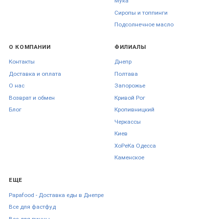
Мука
Майонез купить в ➦ FoodFestival. 【 Майонез 】большой выбор по
Сиропы и топпинги
лучшим ценам ✈ быстрая доставка по Украине, ☑ гарантия
качества, ☎ (093)067-39-70 !
Подсолнечное масло
О КОМПАНИИ
ФИЛИАЛЫ
Контакты
Днепр
Доставка и оплата
Полтава
О нас
Запорожье
Возврат и обмен
Кривой Рог
Блог
Кропивницкий
Черкаcсы
Киев
ХоРеКа Одесса
Каменское
ЕЩЕ
Papafood - Доставка еды в Днепре
Все для фастфуд
Все для пиццы