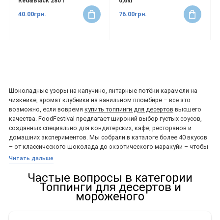
Red&Black 280 г
0,6кг
40.00грн.
76.00грн.
Шоколадные узоры на капучино, янтарные потёки карамели на
чизкейке, аромат клубники на ванильном пломбире – всё это
возможно, если вовремя
купить топпинги для десертов
высшего
качества. FoodFestival предлагает широкий выбор густых соусов,
созданных специально для кондитерских, кафе, ресторанов и
домашних экспериментов. Мы собрали в каталоге более 40 вкусов
– от классического шоколада до экзотического маракуйи – чтобы
ваши блюда выглядели эффектно и продавались лучше.
Читать дальше
Пять причин добавить
Частые вопросы в категории
Топпинги для десертов и
топпинг в меню
мороженого