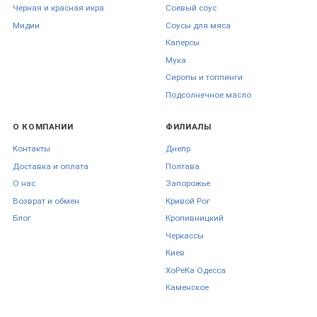
Черная и красная икра
Соевый соус
Мидии
Соусы для мяса
Каперсы
Мука
Сиропы и топпинги
Подсолнечное масло
О КОМПАНИИ
ФИЛИАЛЫ
Контакты
Днепр
Доставка и оплата
Полтава
О нас
Запорожье
Возврат и обмен
Кривой Рог
Блог
Кропивницкий
Черкаcсы
Киев
ХоРеКа Одесса
Каменское