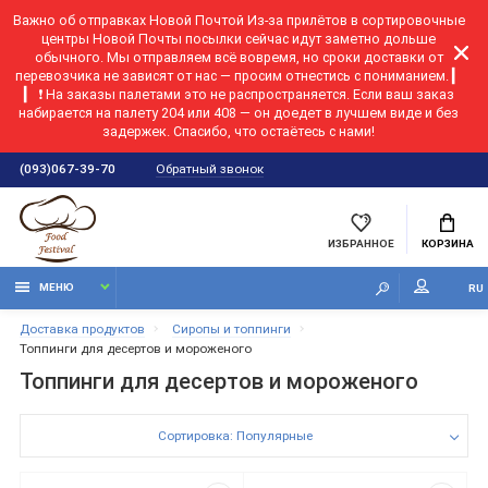
Важно об отправках Новой Почтой
Из-за прилётов в сортировочные
центры Новой Почты посылки сейчас идут заметно дольше
обычного. Мы отправляем всё вовремя, но сроки доставки от
перевозчика не зависят от нас — просим отнестись с пониманием. ▎
▎ ❗ На заказы палетами это не распространяется. Если ваш заказ
набирается на палету 204 или 408 — он доедет в лучшем виде и без
задержек. Спасибо, что остаётесь с нами!
Обратный звонок
(093)067-39-70
ИЗБРАННОЕ
КОРЗИНА
МЕНЮ
RU
Доставка продуктов
Сиропы и топпинги
Топпинги для десертов и мороженого
Топпинги для десертов и мороженого
Сортировка: Популярные