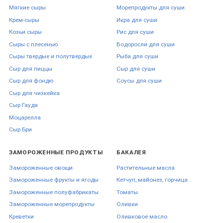
Мягкие сыры
Морепродукты для суши
Чизкейк:
12 мл малинового топпинга + ягоды – сочная
подача без усилий.
Крем-сыры
Икра для суши
Панкейки:
10 мл кленового сиропа – классика
Козьи сыры
Рис для суши
американского бранча.
Сыры с плесенью
Водоросли для суши
Заказ и доставка
Сыры твердые и полутвердые
Рыба для суши
Сыр для пиццы
Сыр для суши
Сыр для фондю
Соусы для суши
Добавьте позиции в корзину – система автоматически покажет
Сыр для чизкейка
актуальную
цену топпингов
с учётом скидок. Доступна
доставка по
Украине
1–3 дня «Новой почтой» или адресный курьер в Днепре.
Сыр Гауда
Постоянным клиентам – программа лояльности и отсрочка платежа
Моцарелла
при регулярных поставках.
Сыр Бри
Густой ароматный топпинг самый быстрый способ поднять
ценность блюда, удивить гостей и увеличить прибыль. Заказывайте
ЗАМОРОЖЕННЫЕ ПРОДУКТЫ
БАКАЛЕЯ
в FoodFestival, чтобы
топпинги для мороженого
всегда были под
Замороженные овощи
Растительные масла
рукой, а десерты продавались ещё лучше!
Замороженные фрукты и ягоды
Кетчуп, майонез, горчица
Топпинги для десертов и мороженого купить в ➦ FoodFestival. 【
Замороженные полуфабрикаты
Томаты
Топпинги для десертов и мороженого 】большой выбор по лучшим
Замороженные морепродукты
Оливки
ценам ✈ быстрая доставка по Украине, ☑ гарантия качества, ☎
Креветки
Оливковое масло
(093)067-39-70 !