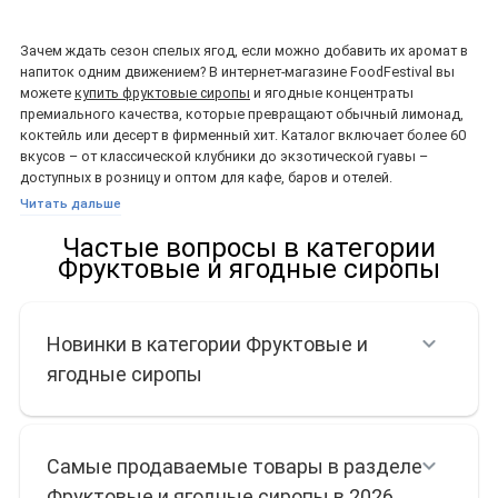
Зачем ждать сезон спелых ягод, если можно добавить их аромат в
напиток одним движением? В интернет-магазине FoodFestival вы
можете
купить фруктовые сиропы
и ягодные концентраты
премиального качества, которые превращают обычный лимонад,
коктейль или десерт в фирменный хит. Каталог включает более 60
вкусов – от классической клубники до экзотической гуавы –
доступных в розницу и оптом для кафе, баров и отелей.
Читать дальше
Преимущества
Частые вопросы в категории
натуральных фруктовых
Фруктовые и ягодные сиропы
сиропов
Новинки в категории Фруктовые и
ягодные сиропы
Чистый ингредиентный состав.
Максимум ежевичного
пюре, минимум искусственных добавок.
Стабильный вкус.
Каждая партия проходит контроль °Brix,
поэтому сладость и кислотность остаются неизменными.
Продолжительный срок хранения.
Пастеризация без
Самые продаваемые товары в разделе
консервантов гарантирует 12 месяцев качества после
Фруктовые и ягодные сиропы в 2026