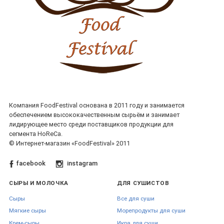
коктейлях и «instagram-friendly» лимонадах.
Садовые фрукты
Яблоко, груша «Вильямс», персик – добавляют сочную сладость
смузи и безалкогольным пуншам.
Лесные ягоды mix
Компания FoodFestival основана в 2011 году и занимается
Черника-ежевика-брусника – концентрированный «лесной» вкус для
обеспечением высококачественным сырьём и занимает
глинтвейна и пирогов.
лидирующее место среди поставщиков продукции для
сегмента HoReCa.
Sugar-Free линейка
© Интернет-магазин «FoodFestival» 2011
На эритрите и стевии: клубничный light, черная смородина light – хит
facebook
instagram
фитнес-баров.
СЫРЫ И МОЛОЧКА
ДЛЯ СУШИСТОВ
Как выбрать фруктовый
Сыры
Все для суши
сироп: 5 простых советов
Мягкие сыры
Морепродукты для суши
Крем-сыры
Икра для суши