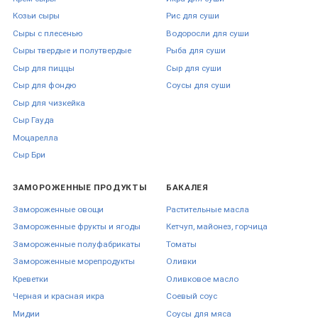
Козьи сыры
Рис для суши
Учитывайте назначение.
Для газированных лимонадов
Сыры с плесенью
Водоросли для суши
лучше сиропы с кислой ноткой (клюква, гранат); для
молочных шейков – сливочно-сладкие (банан,
Сыры твердые и полутвердые
Рыба для суши
карамелизованный персик).
Сыр для пиццы
Сыр для суши
Плотность °Brix.
Лимонады требуют 60-62 °Brix, слоистые
Сыр для фондю
Соусы для суши
шоты – не менее 68 °Brix.
Наличие мякоти.
Серия «Pure Fruit» содержит до 25 % пюре,
Сыр для чизкейка
что придаёт напитку натуральную текстуру.
Сыр Гауда
Объём тары.
Домашним бариста достаточно 350 мл;
Моцарелла
HoReCa-форматы 1 и 2,5 л сокращают цену порции.
Сыр Бри
Аллергенность и безопасность.
Все сиропы имеют
декларацию соответствия ЕС и подходят веганам.
ЗАМОРОЖЕННЫЕ ПРОДУКТЫ
БАКАЛЕЯ
Оформление заказа и
Замороженные овощи
Растительные масла
доставка
Замороженные фрукты и ягоды
Кетчуп, майонез, горчица
Замороженные полуфабрикаты
Томаты
Замороженные морепродукты
Оливки
Добавьте позиции в корзину на сайте – система моментально
рассчитает актуальную
цену фруктовых сиропов
с учётом
Креветки
Оливковое масло
промокода или оптового тарифа. Доступна
доставка по Украине
1-3
Черная и красная икра
Соевый соус
дня «Новой почтой» либо адресным курьером в Днепре. Для
Мидии
Соусы для мяса