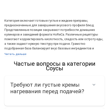
Категория включает готовые густые и жидкие приправы,
предназначенные для завершения вкусового профиля блюд.
Представленные позиции закрывают потребности домашних
кулинаров и заведений формата HoReCa. Различные рецептуры
помогают корректировать кислотность, сладость или остроту еды,
а также задают нужную текстуру при подаче. Грамотно
подобранная база балансирует вкус базовых ингредиентов и
расширяет меню.
Читать дальше
Что входит в категорию
Частые вопросы в категории
Соусы
Соусы
Требуют ли густые кремы
Ассортимент сформирован из десятков позиций под разные
нагревания перед подачей?
гастрономические задачи. Значительную часть занимают
томатные и барбекю-заправки. Сюда входят классические
вариации BBQ, смеси с жареным чесноком, медом, перцем чипотле
от брендов Santa Maria, Heinz, Zeisner. Отдельно представлены