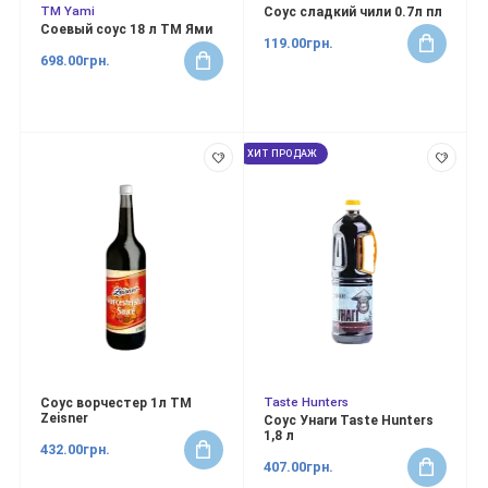
TM Yami
Соус сладкий чили 0.7л пл
Соевый соус 18 л ТМ Ями
119.00грн.
698.00грн.
ХИТ ПРОДАЖ
Taste Hunters
Соус ворчестер 1л TM
Zeisner
Соус Унаги Taste Hunters
1,8 л
432.00грн.
407.00грн.