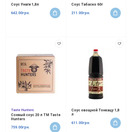
Соус Унаги 1,8л
Соус Табаско 60г
642.00грн.
211.00грн.
Taste Hunters
Соус овощной Тонкацу 1,8
л
Соевый соус 20 л ТМ Taste
Hunters
611.00грн.
759.00грн.