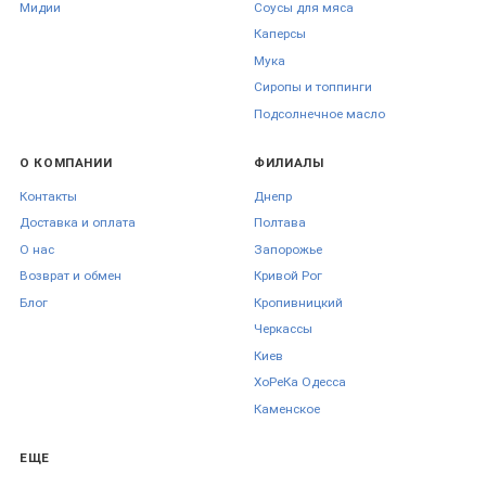
Мидии
Соусы для мяса
проходила с соблюдением правил транспортировки пищевых
компонентов.
Каперсы
Мука
Изучите доступные форматы фасовки, ознакомьтесь с палитрой
Сиропы и топпинги
вкусов и добавьте нужные позиции в корзину для оформления
Подсолнечное масло
заказа.
Соусы купить в ➦ FoodFestival. 【 Соусы 】большой выбор по
О КОМПАНИИ
ФИЛИАЛЫ
лучшим ценам ✈ быстрая доставка по Украине, ☑ гарантия
Контакты
Днепр
качества, ☎ (093)067-39-70 !
Доставка и оплата
Полтава
О нас
Запорожье
Возврат и обмен
Кривой Рог
Блог
Кропивницкий
Черкаcсы
Киев
ХоРеКа Одесса
Каменское
ЕЩЕ