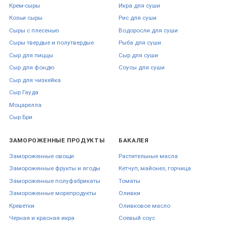
Крем-сыры
Икра для суши
Козьи сыры
Рис для суши
Для коммерческого направления предусмотрена фасовка опт
HoReCa. Популярные майонезные основы, бургерные и барбекю-
Сыры с плесенью
Водоросли для суши
миксы поставляются в пластиковых ведрах по 4.9-5 кг и канистрах
Сыры твердые и полутвердые
Рыба для суши
до 10 кг. Азиатские жидкие базы, шрирача и сладкий чили доступны
Сыр для пиццы
Сыр для суши
в ПЭТ-бутылках 1.8-1.95 л и канистрах до 20 л.
Большой объем тары
снижает себестоимость
одной порции. Хранение закрытых
Сыр для фондю
Соусы для суши
емкостей осуществляется согласно инструкции на этикетке -
Сыр для чизкейка
преимущественно при комнатной температуре без прямых
Сыр Гауда
солнечных лучей. Открытые упаковки перемещают в холодильное
оборудование.
Моцарелла
Сыр Бри
Преимущества заказа
ЗАМОРОЖЕННЫЕ ПРОДУКТЫ
БАКАЛЕЯ
соусов в FoodFestival
Замороженные овощи
Растительные масла
Замороженные фрукты и ягоды
Кетчуп, майонез, горчица
Каталог магазина структурирован для удобного поиска
Замороженные полуфабрикаты
Томаты
ингредиентов для домашней кулинарии и коммерческого
Замороженные морепродукты
Оливки
использования. У нас можно купить актуальные позиции, опираясь
на подробные характеристики, состав и назначение. Цена на
Креветки
Оливковое масло
оптовые партии формируется с учетом объема заказа. Мы
Черная и красная икра
Соевый соус
организуем логистику и контролируем, чтобы доставка по Украине