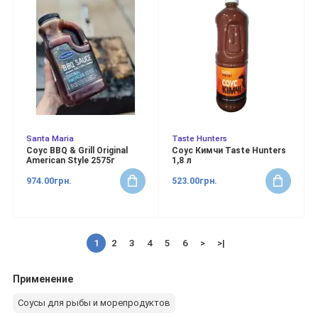
Santa Maria
Taste Hunters
Соус BBQ & Grill Original
Соус Кимчи Taste Hunters
American Style 2575г
1,8 л
974.00грн.
523.00грн.
1
2
3
4
5
6
>
>|
Применение
Соусы для рыбы и морепродуктов