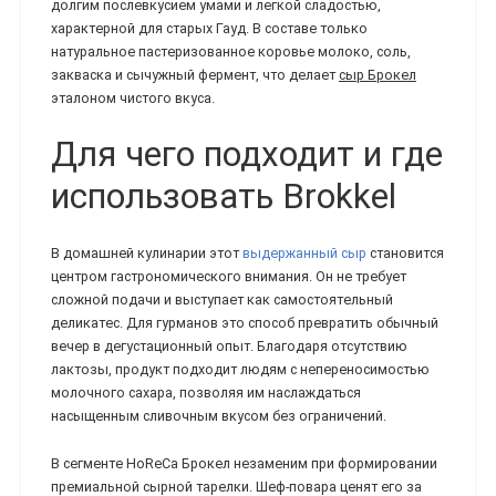
долгим послевкусием умами и легкой сладостью,
характерной для старых Гауд. В составе только
натуральное пастеризованное коровье молоко, соль,
закваска и сычужный фермент, что делает
сыр Брокел
эталоном чистого вкуса.
Для чего подходит и где
использовать Brokkel
В домашней кулинарии этот
выдержанный сыр
становится
центром гастрономического внимания. Он не требует
сложной подачи и выступает как самостоятельный
деликатес. Для гурманов это способ превратить обычный
вечер в дегустационный опыт. Благодаря отсутствию
лактозы, продукт подходит людям с непереносимостью
молочного сахара, позволяя им наслаждаться
насыщенным сливочным вкусом без ограничений.
В сегменте HoReCa Брокел незаменим при формировании
премиальной сырной тарелки. Шеф-повара ценят его за