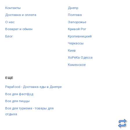
Контакты
Днепр
Доставка и оплата
Полтава
О нас
Запорожье
Возврат и обмен
Кривой Рог
Блог
Кропивницкий
Черкаcсы
Киев
ХоРеКа Одесса
Каменское
ЕЩЕ
Papafood - Доставка еды в Днепре
Все для фастфуд
Все для пиццы
Все для туризма - товары для
отдыха