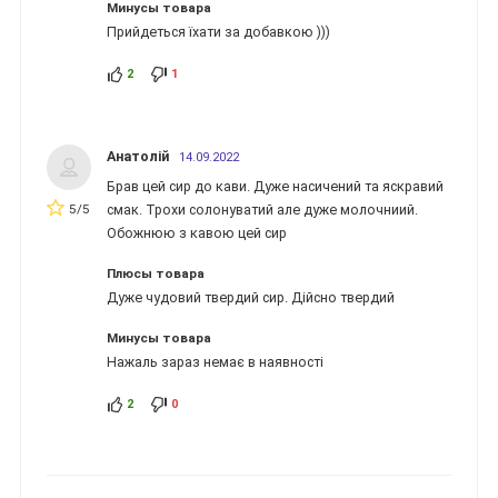
Минусы товара
Прийдеться їхати за добавкою )))
2
1
Анатолій
14.09.2022
Брав цей сир до кави. Дуже насичений та яскравий
5/5
смак. Трохи солонуватий але дуже молочниий.
Обожнюю з кавою цей сир
Плюсы товара
Дуже чудовий твердий сир. Дійсно твердий
Минусы товара
Нажаль зараз немає в наявності
2
0