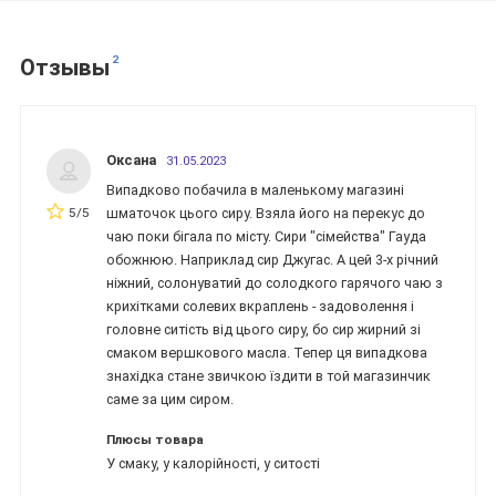
2
Отзывы
Оксана
31.05.2023
Випадково побачила в маленькому магазині
5/5
шматочок цього сиру. Взяла його на перекус до
чаю поки бігала по місту. Сири "сімейства" Гауда
обожнюю. Наприклад сир Джугас. А цей 3-х річний
ніжний, солонуватий до солодкого гарячого чаю з
крихітками солевих вкраплень - задоволення і
головне ситість від цього сиру, бо сир жирний зі
смаком вершкового масла. Тепер ця випадкова
знахідка стане звичкою їздити в той магазинчик
саме за цим сиром.
Плюсы товара
У смаку, у калорійності, у ситості