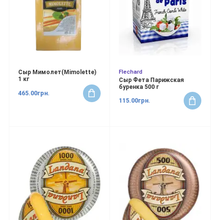
Flechard
Сыр Мимолет(Mimolette)
1 кг
Сыр Фета Парижская
буренка 500 г
465.00грн.
115.00грн.