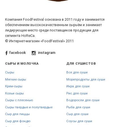
Компания FoodFestival основана в 2011 году и занимается
обеспечением высококачественным сырьём и занимает
лидирующее место среди поставщиков продукции для
сегмента HoReCa.
© Интернет-магазин «FoodFestival» 2011
facebook
instagram
СЫРЫ И МОЛОЧКА
ДЛЯ СУШИСТОВ
Сыры
Все для суши
Мягкие сыры
Морепродукты для суши
Крем-сыры
Икра для суши
Козьи сыры
Рис для суши
Сыры с плесенью
Водоросли для суши
Сыры твердые и полутвердые
Рыба для суши
Сыр для пиццы
Сыр для суши
Сыр для фондю
Соусы для суши