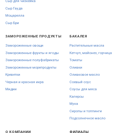
Сыр для чизкейка
Сыр Гауда
Моцарелла
Сыр Бри
ЗАМОРОЖЕННЫЕ ПРОДУКТЫ
БАКАЛЕЯ
Замороженные овощи
Растительные масла
Замороженные фрукты и ягоды
Кетчуп, майонез, горчица
Замороженные полуфабрикаты
Томаты
Замороженные морепродукты
Оливки
Креветки
Оливковое масло
Черная и красная икра
Соевый соус
Мидии
Соусы для мяса
Каперсы
Мука
Сиропы и топпинги
Подсолнечное масло
О КОМПАНИИ
ФИЛИАЛЫ