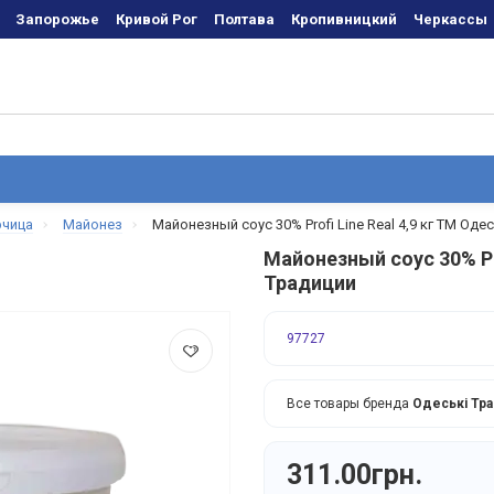
Запорожье
Кривой Рог
Полтава
Кропивницкий
Черкаcсы
рчица
Майонез
Майонезный соус 30% Profi Line Real 4,9 кг ТМ Оде
Майонезный соус 30% Pro
Традиции
97727
Все товары бренда
Одеські Тра
311.00грн.