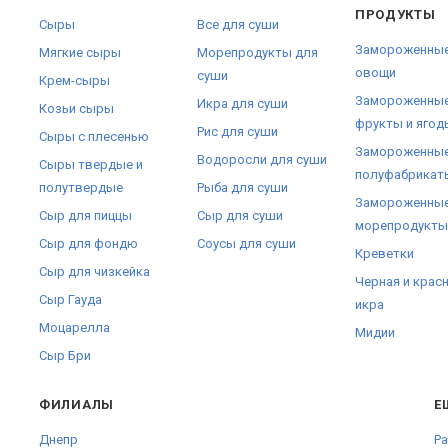
ПРОДУКТЫ
Сыры
Все для суши
Замороженны
Мягкие сыры
Морепродукты для
овощи
суши
Крем-сыры
Замороженны
Икра для суши
Козьи сыры
фрукты и ягод
Рис для суши
Сыры с плесенью
Замороженны
Водоросли для суши
Сыры твердые и
полуфабрикат
полутвердые
Рыба для суши
Замороженны
Сыр для пиццы
Сыр для суши
морепродукты
Сыр для фондю
Соусы для суши
Креветки
Сыр для чизкейка
Черная и крас
Сыр Гауда
икра
Моцарелла
Мидии
Сыр Бри
ФИЛИАЛЫ
Е
Днепр
Pa