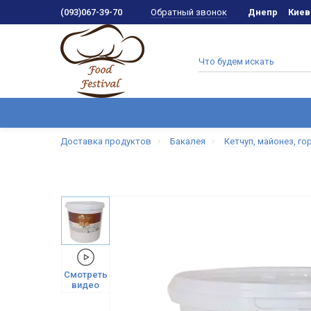
Обратный звонок
(093)067-39-70
Днепр
Киев
Доставка продуктов
Бакалея
Кетчуп, майонез, го
Смотреть
видео