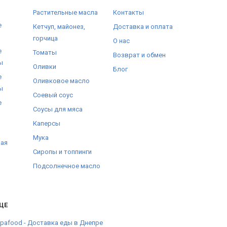
Растительные масла
Контакты
е
Кетчуп, майонез,
Доставка и оплата
горчица
О нас
е
Томаты
Возврат и обмен
ы
Оливки
Блог
е
Оливковое масло
ы
Соевый соус
е
Соусы для мяса
Каперсы
Мука
ная
Сиропы и топпинги
Подсолнечное масло
ЩЕ
pafood - Доставка еды в Днепре