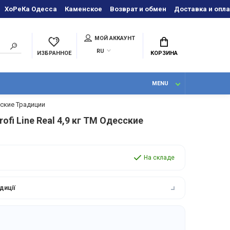
ХоРеКа Одесса
Каменское
Возврат и обмен
Доставка и опла
МОЙ АККАУНТ
RU
ИЗБРАННОЕ
КОРЗИНА
MENU
сские Традиции
fi Line Real 4,9 кг ТМ Одесские
На складе
диції