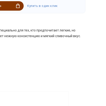
Купить в один клик
Ь
▶
ециально для тех, кто предпочитает легкие, но
т нежную консистенцию и мягкий сливочный вкус.