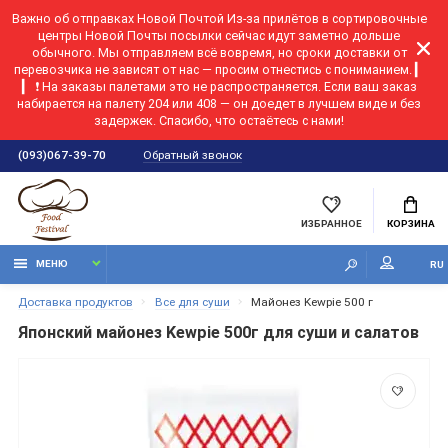
Важно об отправках Новой Почтой
Из-за прилётов в сортировочные
центры Новой Почты посылки сейчас идут заметно дольше
обычного. Мы отправляем всё вовремя, но сроки доставки от
перевозчика не зависят от нас — просим отнестись с пониманием. ▎
▎ ❗ На заказы палетами это не распространяется. Если ваш заказ
набирается на палету 204 или 408 — он доедет в лучшем виде и без
задержек. Спасибо, что остаётесь с нами!
Обратный звонок
(093)067-39-70
ИЗБРАННОЕ
КОРЗИНА
МЕНЮ
RU
Доставка продуктов
Все для суши
Майонез Kewpie 500 г
Японский майонез Kewpie 500г для суши и салатов