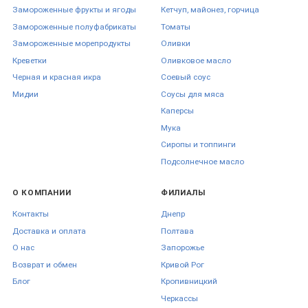
Замороженные фрукты и ягоды
Кетчуп, майонез, горчица
Замороженные полуфабрикаты
Томаты
Замороженные морепродукты
Оливки
Креветки
Оливковое масло
Черная и красная икра
Соевый соус
Мидии
Соусы для мяса
Каперсы
Мука
Сиропы и топпинги
Подсолнечное масло
О КОМПАНИИ
ФИЛИАЛЫ
Контакты
Днепр
Доставка и оплата
Полтава
О нас
Запорожье
Возврат и обмен
Кривой Рог
Блог
Кропивницкий
Черкаcсы