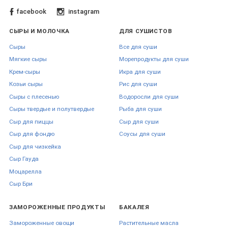
facebook
instagram
СЫРЫ И МОЛОЧКА
ДЛЯ СУШИСТОВ
Сыры
Все для суши
Мягкие сыры
Морепродукты для суши
Крем-сыры
Икра для суши
Козьи сыры
Рис для суши
Сыры с плесенью
Водоросли для суши
Сыры твердые и полутвердые
Рыба для суши
Сыр для пиццы
Сыр для суши
Сыр для фондю
Соусы для суши
Сыр для чизкейка
Сыр Гауда
Моцарелла
Сыр Бри
ЗАМОРОЖЕННЫЕ ПРОДУКТЫ
БАКАЛЕЯ
Замороженные овощи
Растительные масла