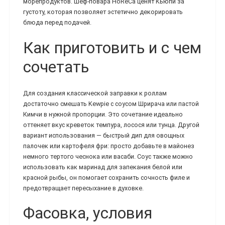
морепродуктов. Шеф-повара HoReCa ценят Кьюпи за
густоту, которая позволяет эстетично декорировать
блюда перед подачей.
Как приготовить и с чем
сочетать
Для создания классической заправки к роллам
достаточно смешать Kewpie с соусом Шрирача или пастой
Кимчи в нужной пропорции. Это сочетание идеально
оттеняет вкус креветок темпура, лосося или тунца. Другой
вариант использования — быстрый дип для овощных
палочек или картофеля фри: просто добавьте в майонез
немного тертого чеснока или васаби. Соус также можно
использовать как маринад для запекания белой или
красной рыбы, он помогает сохранить сочность филе и
предотвращает пересыхание в духовке.
Фасовка, условия