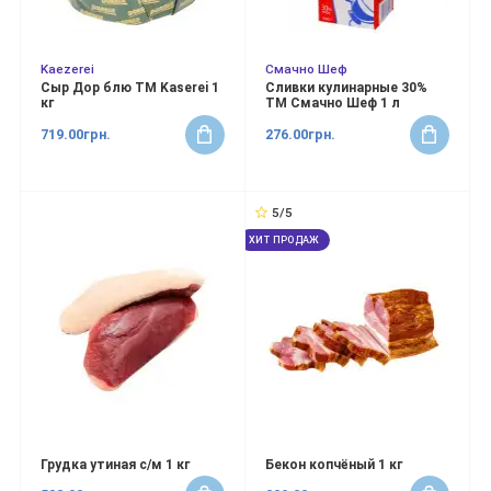
Kaezerei
Смачно Шеф
Сыр Дор блю ТМ Kaserei 1
Сливки кулинарные 30%
кг
ТМ Смачно Шеф 1 л
719.00грн.
276.00грн.
5/5
ХИТ ПРОДАЖ
Грудка утиная с/м 1 кг
Бекон копчёный 1 кг