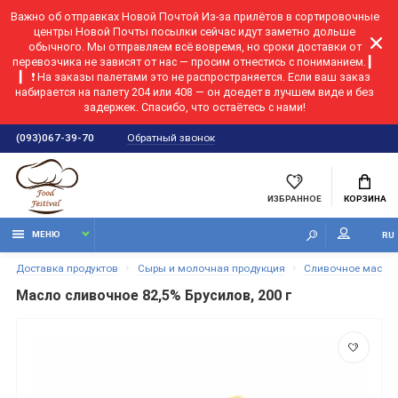
Важно об отправках Новой Почтой
Из-за прилётов в сортировочные
центры Новой Почты посылки сейчас идут заметно дольше
обычного. Мы отправляем всё вовремя, но сроки доставки от
перевозчика не зависят от нас — просим отнестись с пониманием. ▎
▎ ❗ На заказы палетами это не распространяется. Если ваш заказ
набирается на палету 204 или 408 — он доедет в лучшем виде и без
задержек. Спасибо, что остаётесь с нами!
Обратный звонок
(093)067-39-70
ИЗБРАННОЕ
КОРЗИНА
МЕНЮ
RU
Доставка продуктов
Сыры и молочная продукция
Сливочное масло
Масло сливочное 82,5% Брусилов, 200 г