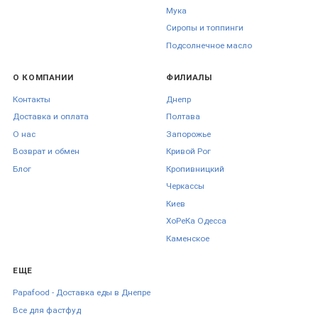
Мука
Сиропы и топпинги
Подсолнечное масло
О КОМПАНИИ
ФИЛИАЛЫ
Контакты
Днепр
Доставка и оплата
Полтава
О нас
Запорожье
Возврат и обмен
Кривой Рог
Блог
Кропивницкий
Черкаcсы
Киев
ХоРеКа Одесса
Каменское
ЕЩЕ
Papafood - Доставка еды в Днепре
Все для фастфуд