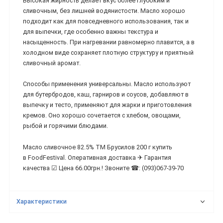
Высокая жирность делает вкус более глубоким и
сливочным, без лишней водянистости. Масло хорошо
подходит как для повседневного использования, так и
для выпечки, где особенно важны текстура и
насыщенность. При нагревании равномерно плавится, а в
холодном виде сохраняет плотную структуру и приятный
сливочный аромат.
Способы применения универсальны. Масло используют
для бутербродов, каш, гарниров и соусов, добавляют в
выпечку и тесто, применяют для жарки и приготовления
кремов. Оно хорошо сочетается с хлебом, овощами,
рыбой и горячими блюдами.
Масло сливочное 82.5% ТМ Брусилов 200 г купить
в FoodFestival. Оперативная доставка ✈ Гарантия
качества ☑ Цена 66.00грн.! Звоните ☎: (093)067-39-70
Характеристики