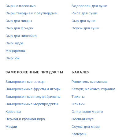
Сыры с плесенью
Водоросли для суши
Сыры твердые и полутвердые
Рыба для суши
Сыр для пиццы
Сыр для суши
Сыр для фондю
Соусы для суши
Сыр для чизкейка
Сыр Гауда
Моцарелла
Сыр Бри
ЗАМОРОЖЕННЫЕ ПРОДУКТЫ
БАКАЛЕЯ
Замороженные овощи
Растительные масла
Замороженные фрукты и ягоды
Кетчуп, майонез, горчица
Замороженные полуфабрикаты
Томаты
Замороженные морепродукты
Оливки
Креветки
Оливковое масло
Черная и красная икра
Соевый соус
Мидии
Соусы для мяса
Каперсы