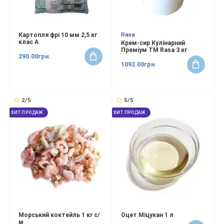
Rasa
Картопля фрі 10 мм 2,5 кг
клас А
Крем-сир Кулiнарний
Премiум ТМ Rasa 3 кг
290.00грн.
1092.00грн.
2/5
5/5
ХИТ ПРОДАЖ
ХИТ ПРОДАЖ
Морський коктейль 1 кг с/
Оцет Міцукан 1 л
м