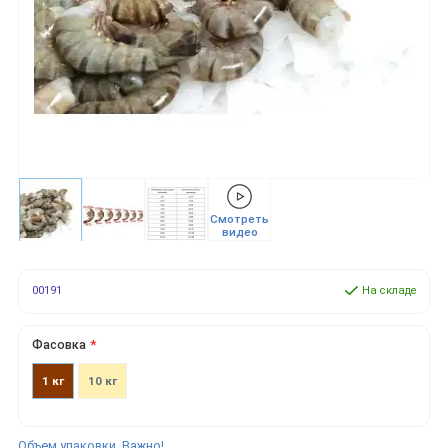
Смотреть
видео
00191
На складе
Фасовка
1 кг
10 кг
Объем упаковки. Важно!