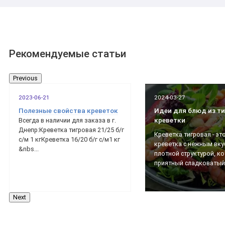
Рекомендуемые статьи
Previous
2023-06-21
2024-03-27
Полезные свойства креветок
Идеи для блюд из т
креветки
Всегда в наличии для заказа в г.
Днепр:Креветка тигровая 21/25 б/г
Креветка тигровая - эт
с/м 1 кгКреветка 16/20 б/г с/м1 кг
креветка с нежным вку
&nbs...
плотной структурой, к
приятный сладковатый 
Next