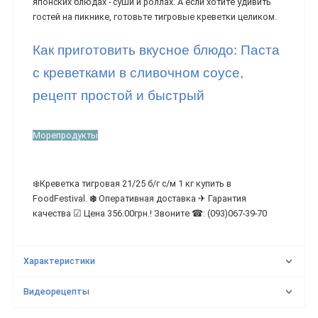
японских блюдах - суши и роллах. А если хотите удивить
гостей на пикнике, готовьте тигровые креветки целиком.
Как приготовить вкусное блюдо: Паста
с креветками в сливочном соусе,
рецепт простой и быстрый
Морепродукты
❄️Креветка тигровая 21/25 б/г с/м 1 кг купить в
FoodFestival.
❄️
Оперативная доставка ✈ Гарантия
качества ☑ Цена 356.00грн.! Звоните ☎: (093)067-39-70
Характеристики
Видеорецепты