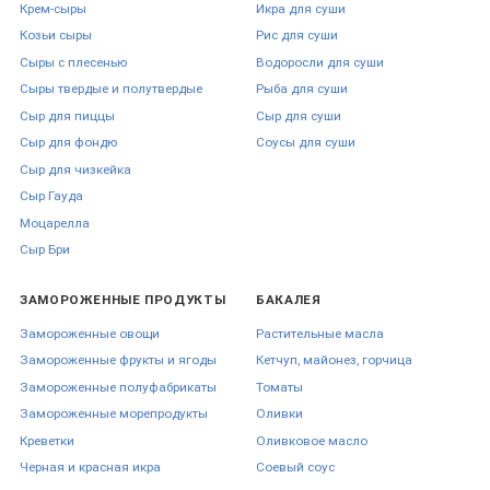
Крем-сыры
Икра для суши
Козьи сыры
Рис для суши
Сыры с плесенью
Водоросли для суши
Сыры твердые и полутвердые
Рыба для суши
Сыр для пиццы
Сыр для суши
Сыр для фондю
Соусы для суши
Сыр для чизкейка
Сыр Гауда
Моцарелла
Сыр Бри
ЗАМОРОЖЕННЫЕ ПРОДУКТЫ
БАКАЛЕЯ
Замороженные овощи
Растительные масла
Замороженные фрукты и ягоды
Кетчуп, майонез, горчица
Замороженные полуфабрикаты
Томаты
Замороженные морепродукты
Оливки
Креветки
Оливковое масло
Черная и красная икра
Соевый соус