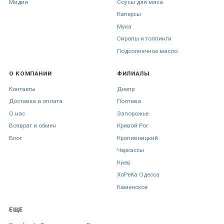
Мидии
Соусы для мяса
Каперсы
Мука
Сиропы и топпинги
Подсолнечное масло
О КОМПАНИИ
ФИЛИАЛЫ
Контакты
Днепр
Доставка и оплата
Полтава
О нас
Запорожье
Возврат и обмен
Кривой Рог
Блог
Кропивницкий
Черкаcсы
Киев
ХоРеКа Одесса
Каменское
ЕЩЕ