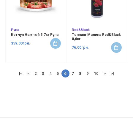
Руна
Red&Black
Кетчуп Нежный 5.7кг Руна
Топпинг Малина Red&Black
0,6кг
359.00грн.
76.00грн.
|<
<
2
3
4
5
6
7
8
9
10
>
>|