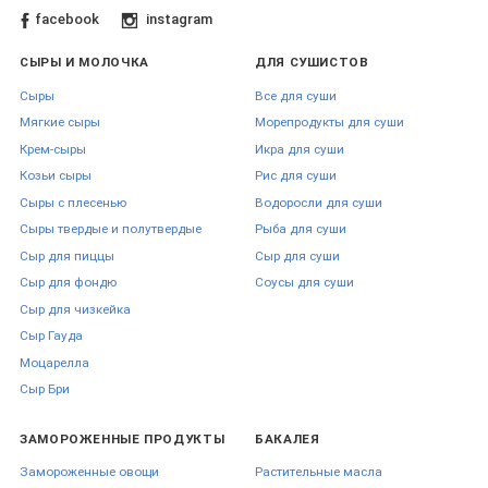
facebook
instagram
СЫРЫ И МОЛОЧКА
ДЛЯ СУШИСТОВ
Сыры
Все для суши
Мягкие сыры
Морепродукты для суши
Крем-сыры
Икра для суши
Козьи сыры
Рис для суши
Сыры с плесенью
Водоросли для суши
Сыры твердые и полутвердые
Рыба для суши
Сыр для пиццы
Сыр для суши
Сыр для фондю
Соусы для суши
Сыр для чизкейка
Сыр Гауда
Моцарелла
Сыр Бри
ЗАМОРОЖЕННЫЕ ПРОДУКТЫ
БАКАЛЕЯ
Замороженные овощи
Растительные масла