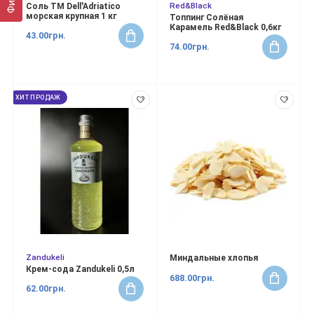
Red&Black
Соль ТМ Dell'Adriatico
морская крупная 1 кг
Топпинг Солёная
Карамель Red&Black 0,6кг
43.00грн.
74.00грн.
ХИТ ПРОДАЖ
Zandukeli
Миндальные хлопья
Крем-сода Zandukeli 0,5л
688.00грн.
62.00грн.