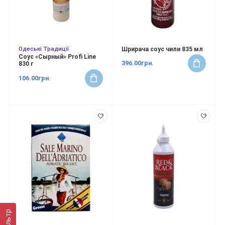
Одеські Традиції
Шрирача соус чили 835 мл
Соус «Сырный» Profi Line
396.00грн.
830 г
106.00грн.
Фильтр