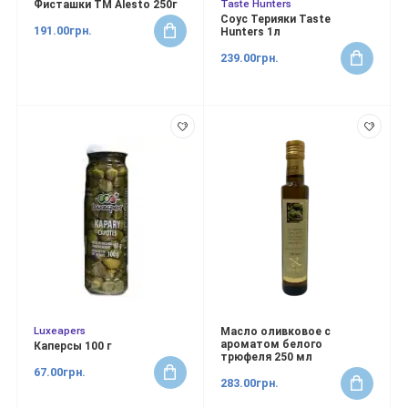
Taste Hunters
Фисташки ТМ Alesto 250г
Соус Терияки Taste
191.00грн.
Hunters 1л
239.00грн.
Luxeapers
Масло оливковое с
ароматом белого
Каперсы 100 г
трюфеля 250 мл
67.00грн.
283.00грн.