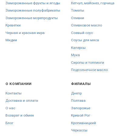
Замороженные фрукты и ягоды
Кетчуп, майонез, горчица
Замороженные полуфабрикаты
Томаты
Замороженные морепродукты
Оливки
Креветки
Оливковое масло
Черная и красная икра
Соевый соус
Мидии
Соусы для мяса
Каперсы
Мука
Сиропы и топпинги
Подсолнечное масло
О КОМПАНИИ
ФИЛИАЛЫ
Контакты
Днепр
Доставка и оплата
Полтава
О нас
Запорожье
Возврат и обмен
Кривой Рог
Блог
Кропивницкий
Черкаcсы