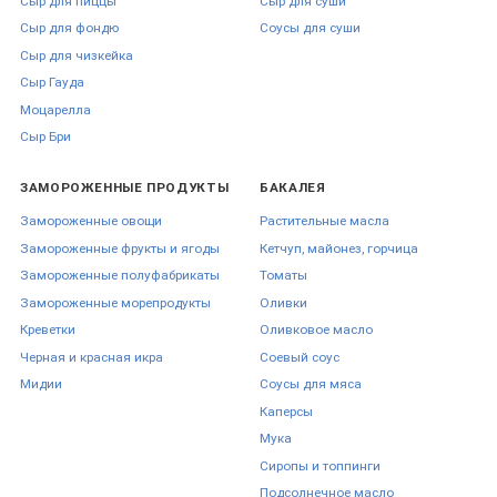
Сыр для пиццы
Сыр для суши
Сыр для фондю
Соусы для суши
Сыр для чизкейка
Сыр Гауда
Моцарелла
Сыр Бри
ЗАМОРОЖЕННЫЕ ПРОДУКТЫ
БАКАЛЕЯ
Замороженные овощи
Растительные масла
Замороженные фрукты и ягоды
Кетчуп, майонез, горчица
Замороженные полуфабрикаты
Томаты
Замороженные морепродукты
Оливки
Креветки
Оливковое масло
Черная и красная икра
Соевый соус
Мидии
Соусы для мяса
Каперсы
Мука
Сиропы и топпинги
Подсолнечное масло