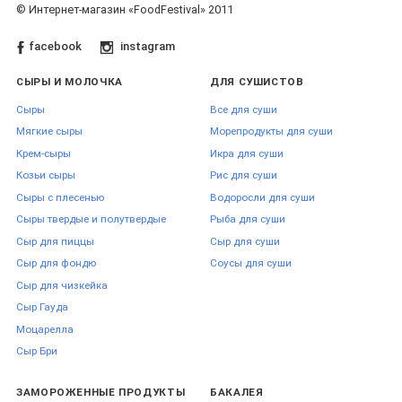
© Интернет-магазин «FoodFestival» 2011
facebook
instagram
СЫРЫ И МОЛОЧКА
ДЛЯ СУШИСТОВ
Сыры
Все для суши
Мягкие сыры
Морепродукты для суши
Крем-сыры
Икра для суши
Козьи сыры
Рис для суши
Сыры с плесенью
Водоросли для суши
Сыры твердые и полутвердые
Рыба для суши
Сыр для пиццы
Сыр для суши
Сыр для фондю
Соусы для суши
Сыр для чизкейка
Сыр Гауда
Моцарелла
Сыр Бри
ЗАМОРОЖЕННЫЕ ПРОДУКТЫ
БАКАЛЕЯ