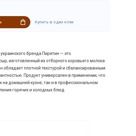
Купить в один клик
Ь
 украинского бренда Пирятин — это
ыр, изготовленный из отборного коровьего молока
Он обладает плотной текстурой и сбалансированным
кантностью. Продукт универсален в применении, что
к на домашней кухне, так и в профессиональном
ления горячих и холодных блюд.