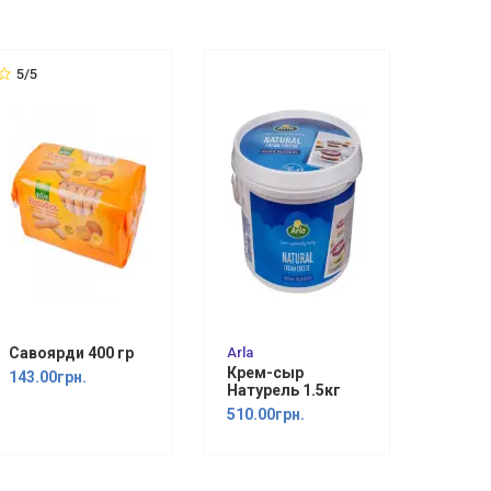
5/5
Савоярди 400 гр
Arla
Крем-сыр
143.00грн.
Натурель 1.5кг
510.00грн.