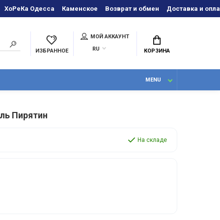
ХоРеКа Одесса
Каменское
Возврат и обмен
Доставка и опла
МОЙ АККАУНТ
RU
ИЗБРАННОЕ
КОРЗИНА
MENU
ль Пирятин
На складе