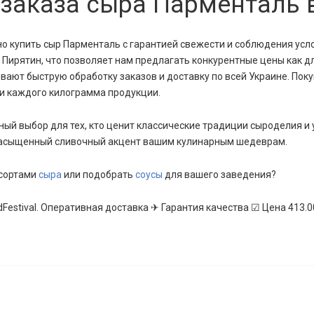
заказа сыра Парменталь в
жно купить сыр Парменталь с гарантией свежести и соблюдения ус
Пирятин, что позволяет нам предлагать конкурентные цены как дл
ают быструю обработку заказов и доставку по всей Украине. Поку
ти каждого килограмма продукции.
ый выбор для тех, кто ценит классические традиции сыроделия и 
 насыщенный сливочный акцент вашим кулинарным шедеврам.
 сортами
сыра
или подобрать
соусы
для вашего заведения?
Festival. Оперативная доставка ✈ Гарантия качества ☑ Цена 413.00