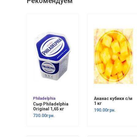
Рекомендуем
Philadelphia
Ананас кубики с/м
1 кг
Сыр Philadelphia
Original 1,65 кг
190.00грн.
730.00грн.