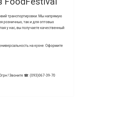
 FoodFestival
ловий транспортировки. Мы напрямую
я розничных, так и для оптовых
пая у нас, вы получаете качественный
универсальность на кухне. Оформите
грн.! Звоните ☎: (093)067-39-70