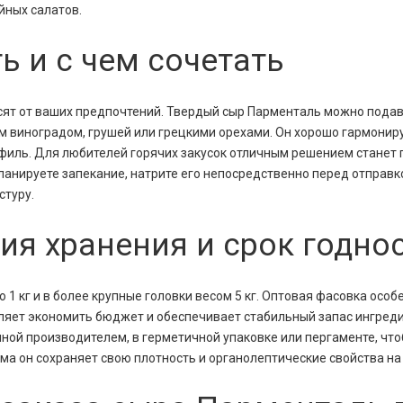
йных салатов.
ь и с чем сочетать
сят от ваших предпочтений. Твердый сыр Парменталь можно подав
им виноградом, грушей или грецкими орехами. Он хорошо гармонир
иль. Для любителей горячих закусок отличным решением станет 
ланируете запекание, натрите его непосредственно перед отправк
стуру.
ия хранения и срок годно
1 кг и в более крупные головки весом 5 кг. Оптовая фасовка осо
оляет экономить бюджет и обеспечивает стабильный запас ингреди
нной производителем, в герметичной упаковке или пергаменте, чт
а он сохраняет свою плотность и органолептические свойства на 