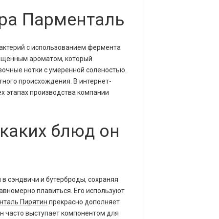
ыра Парменталь
бактерий с использованием фермента
сыщенным ароматом, который
вочные нотки с умеренной соленостью.
тного происхождения. В интернет-
сех этапах производства компании
 каких блюд он
 в сэндвичи и бутерброды, сохраняя
авномерно плавиться. Его используют
нталь Пирятин
прекрасно дополняет
 он часто выступает компонентом для