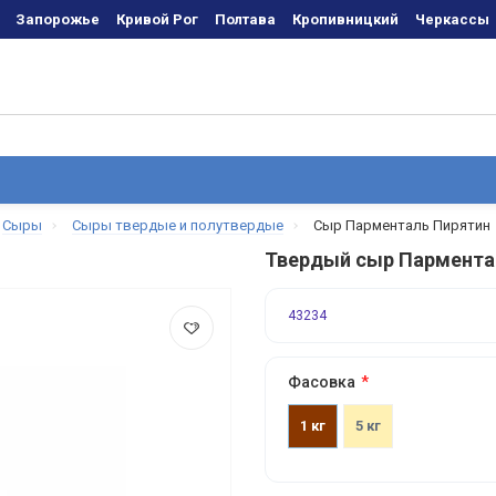
Запорожье
Кривой Рог
Полтава
Кропивницкий
Черкаcсы
Сыры
Сыры твердые и полутвердые
Сыр Парменталь Пирятин
Твердый сыр Пармента
43234
Фасовка
1 кг
5 кг