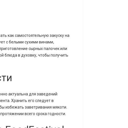
ать как самостоятельную закуску на
ует с белыми сухими винами,
приготовление сырных палочек или
ой блюда в духовку, чтобы получить
сти
бенно актуальна для заведений
ента. Хранить его следует в
обы избежать заветривания мякоти.
протяжении всего срока годности.