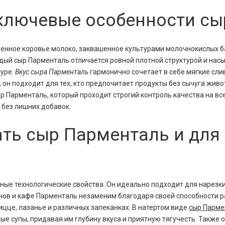
и ключевые особенности с
ренное коровье молоко, заквашенное культурами молочнокислых 
дый сыр Парменталь отличается ровной плотной структурой и на
туре.
Вкус сыра Парменталь
гармонично сочетает в себе мягкие сли
он подходит для тех, кто предпочитает продукты без сычуга живо
ыр Парменталь, который проходит строгий контроль качества на в
 без лишних добавок.
ать сыр Парменталь и для
чные технологические свойства. Он идеально подходит для нарезки
нов и кафе Парменталь незаменим благодаря своей способности р
ицце, лазанье и различных запеканках. В натертом виде
сыр Парме
ные супы, придавая им глубину вкуса и приятную тягучесть. Также