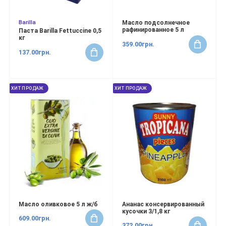
Barilla
Масло подсолнечное
рафинированное 5 л
Паста Barilla Fettuccine 0,5
кг
359.00грн.
137.00грн.
ХИТ ПРОДАЖ
ХИТ ПРОДАЖ
Масло оливковое 5 л ж/б
Ананас консервированный
кусочки 3/1,8 кг
609.00грн.
372.00грн.