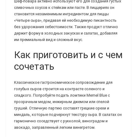
Шеф-повара активно используют его для создания густых
сливочных соусов к стейкам или пасте. В пиццериях он
становится незаменимым ингредиентом для пиццы
«Четыре сыра», придавая ей необходимую пикантность
без удорожания себестоимости. Также продукт отлично
держит форму в холодных закусках и салатах, добавляя
им премиальный вид и сложный вкус.
Как приготовить и с чем
сочетать
Классическое гастрономическое сопровождение для
голубых сыров строится на контрасте соленого и
сладкого. Попробуйте подать ломтики Memel Blue с
прозрачным медом, инжирным джемом или спелой
грушей. Отличную партию составят грецкие орехи и
миндаль, которые подчеркнут текстуру сыра. В салатах он
гармонично соседствует с рукколой, виноградом и
авокадо, заправленный легким винегретом.