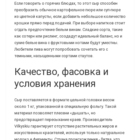
Если говорить о горячих блюдах, то этот сыр способен
преобразить обычное картофельное пюре или суп-пюре
из цветной капусты, если добавить небольшое количество
крошки прямо перед подачей. При выборе напитков стоит
отдать предпочтение белым винам. Сладкие сорта, такие
как сотерн или рислинг, создадут идеальный баланс, но и
сухие белые вина с фруктовыми нотами будут уместны.
Любители пива могут попробовать сочетать его с
темными, насыщенными сортами стаутов.
Качество, фасовка и
условия хранения
Сыр поставляется в формате цельной головки весом
около 1 кг, упакованной в специальную фольгу. Такой
материал позволяет плесени «дышать», но
предотвращает пересыхание краев. Производитель
Vilkyskiu гарантирует отсутствие растительных жиров и
искусственных красителей, используя только натуральное
молоко и ферменты. Страна происхождения - Литва, что