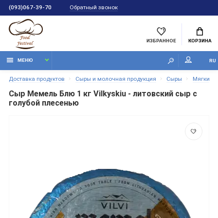
Обратный звонок
(093)067-39-70
ИЗБРАННОЕ
КОРЗИНА
МЕНЮ
RU
Доставка продуктов
Сыры и молочная продукция
Сыры
Мягкие 
Сыр Мемель Блю 1 кг Vilkyskiu - литовский сыр с
голубой плесенью