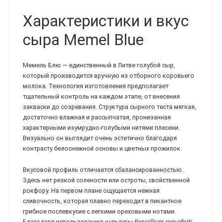
Характеристики и вкус
сыра Memel Blue
Мемель Блю — единственный в Литве голубой сыр,
который производится вручную из отборного коровьего
молока. Технология изготовления предполагает
тщательный контроль на каждом этапе, от внесения
закваски до созревания. Структура сырного теста мягкая,
достаточно влажная и рассыпчатая, пронизанная
характерными изумрудно-голубыми нитями плесени.
Визуально он выглядит очень эстетично благодаря
контрасту белоснежной основы и цветных прожилок.
Вкусовой профиль отличается сбалансированностью.
Здесь нет резкой солености или остроты, свойственной
рокфору. На первом плане ощущается нежная
сливочность, которая плавно переходит в пикантное
грибное послевкусие с легкими ореховыми нотами.
Благодаря использованию культуры
Penicillium roqueforti
,