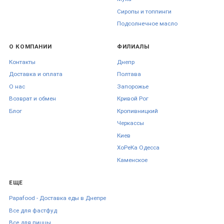
Сиропы и топпинги
Подсолнечное масло
О КОМПАНИИ
ФИЛИАЛЫ
Контакты
Днепр
Доставка и оплата
Полтава
О нас
Запорожье
Возврат и обмен
Кривой Рог
Блог
Кропивницкий
Черкаcсы
Киев
ХоРеКа Одесса
Каменское
ЕЩЕ
Papafood - Доставка еды в Днепре
Все для фастфуд
Все для пиццы