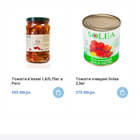
Томати в'ялені 1,6/0,75кг a
Томати очищені Solea
Pero
2,5кг
555.00грн.
275.00грн.