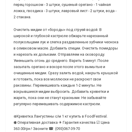
перец горошком - 3 штуки, сушеный орегано - 1 чайная
ложка, гвоздика - 3 штуки, лавровый лист - 2 штуки, вода -
2 стакана.
Очистить мидии от «бороды» под струей водой. В
широкой и глубокой кастрюле обжарьте нарезанный
полукольцами лук и слегка раздавленные зубчики чеснока
в оливковом масле. Добавить специи. Очистить помидоры
и нарезать их дольками. Отправляем на сковороду.
Уменьшить огонь до среднего. Варить 5 минут. После
засыпать орегано и вскоре после этого вымытые и
очищенные мидии. Сразу залить водой, накрыть крышкой
и готовить, пока все моллюски не раскроют свои
раковины. Перемешивать каждые 1-2 минуты. Не
вскрывшиеся мидии выбросить. Добавить креветки и
жарить, пока они не станут красными. Не забывайте
регулярно перемешивать содержимое кастрюли.
❄️Креветка Лангустины с/м 1 кг купить в FoodFestival.
❄️
Оперативная доставка ✈ Гарантия качества ☑ Цена
363.00грн.! Звоните ☎: (093)067-39-70