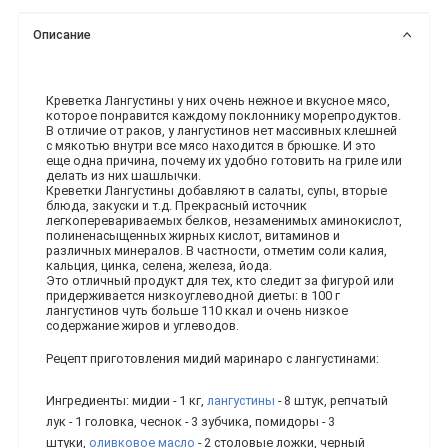
Описание
Креветка Лангустины у них очень нежное и вкусное мясо,
которое понравится каждому поклоннику морепродуктов.
В отличие от раков, у лангустинов нет массивных клешней
с мякотью внутри все мясо находится в брюшке. И это
еще одна причина, почему их удобно готовить на гриле или
делать из них шашлычки.
Креветки Лангустины добавляют в салаты, супы, вторые
блюда, закуски и т.д. Прекрасный источник
легкоперевариваемых белков, незаменимых аминокислот,
полиненасыщенных жирных кислот, витаминов и
различных минералов. В частности, отметим соли калия,
кальция, цинка, селена, железа, йода.
Это отличный продукт для тех, кто следит за фигурой или
придерживается низкоуглеводной диеты: в 100 г
лангустинов чуть больше 110 ккал и очень низкое
содержание жиров и углеводов.
Рецепт приготовления мидий маринаро с лангустинами:
Ингредиенты: мидии - 1 кг,
лангустины
- 8 штук, репчатый
лук - 1 головка, чеснок - 3 зубчика, помидоры - 3
штуки,
оливковое масло
- 2 столовые ложки, черный