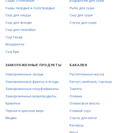
Сыры с плесенью
Водоросли для суши
Сыры твердые и полутвердые
Рыба для суши
Сыр для пиццы
Сыр для суши
Сыр для фондю
Соусы для суши
Сыр для чизкейка
Сыр Гауда
Моцарелла
Сыр Бри
ЗАМОРОЖЕННЫЕ ПРОДУКТЫ
БАКАЛЕЯ
Замороженные овощи
Растительные масла
Замороженные фрукты и ягоды
Кетчуп, майонез, горчица
Замороженные полуфабрикаты
Томаты
Замороженные морепродукты
Оливки
Креветки
Оливковое масло
Черная и красная икра
Соевый соус
Мидии
Соусы для мяса
Каперсы
Мука