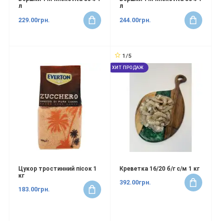
л
л
229.00грн.
244.00грн.
1/5
ХИТ ПРОДАЖ
Цукор тростинний пісок 1
Креветка 16/20 б/г с/м 1 кг
кг
392.00грн.
183.00грн.