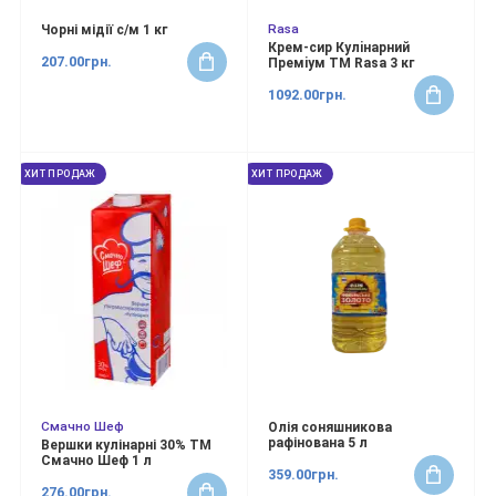
Rasa
Чорні мідії с/м 1 кг
Крем-сир Кулiнарний
207.00грн.
Премiум ТМ Rasa 3 кг
1092.00грн.
ХИТ ПРОДАЖ
ХИТ ПРОДАЖ
Смачно Шеф
Олія соняшникова
рафінована 5 л
Вершки кулінарні 30% ТМ
Смачно Шеф 1 л
359.00грн.
276.00грн.