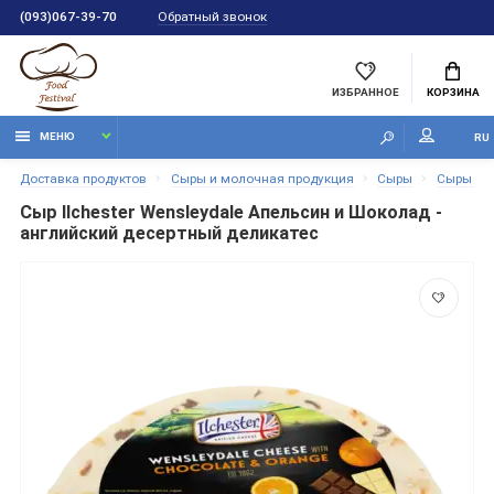
Обратный звонок
(093)067-39-70
ИЗБРАННОЕ
КОРЗИНА
МЕНЮ
RU
Доставка продуктов
Сыры и молочная продукция
Сыры
Сыры тве
Сыр Ilchester Wensleydale Апельсин и Шоколад -
английский десертный деликатес