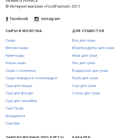
сегмента HoReCa.
© Интернет-магазин «FoodFestival» 2011
facebook
instagram
СЫРЫ И МОЛОЧКА
ДЛЯ СУШИСТОВ
Сыры
Все для суши
Мягкие сыры
Морепродукты для суши
Крем-сыры
Икра для суши
Козьи сыры
Рис для суши
Сыры с плесенью
Водоросли для суши
Сыры твердые и полутвердые
Рыба для суши
Сыр для пиццы
Сыр для суши
Сыр для фондю
Соусы для суши
Сыр для чизкейка
Сыр Гауда
Моцарелла
Сыр Бри
ЗАМОРОЖЕННЫЕ ПРОДУКТЫ
БАКАЛЕЯ