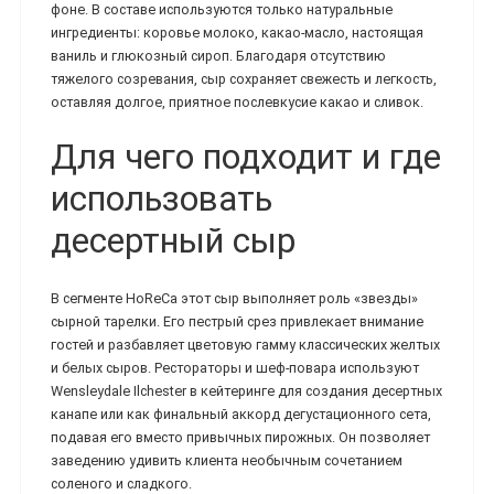
фоне. В составе используются только натуральные
ингредиенты: коровье молоко, какао-масло, настоящая
ваниль и глюкозный сироп. Благодаря отсутствию
тяжелого созревания, сыр сохраняет свежесть и легкость,
оставляя долгое, приятное послевкусие какао и сливок.
Для чего подходит и где
использовать
десертный сыр
В сегменте HoReCa этот сыр выполняет роль «звезды»
сырной тарелки. Его пестрый срез привлекает внимание
гостей и разбавляет цветовую гамму классических желтых
и белых сыров. Рестораторы и шеф-повара используют
Wensleydale Ilchester в кейтеринге для создания десертных
канапе или как финальный аккорд дегустационного сета,
подавая его вместо привычных пирожных. Он позволяет
заведению удивить клиента необычным сочетанием
соленого и сладкого.