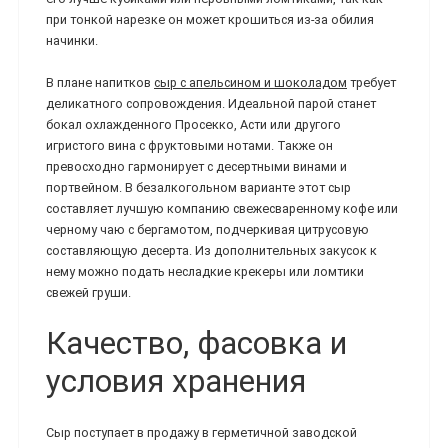
при тонкой нарезке он может крошиться из-за обилия
начинки.
В плане напитков
сыр с апельсином и шоколадом
требует
деликатного сопровождения. Идеальной парой станет
бокал охлажденного Просекко, Асти или другого
игристого вина с фруктовыми нотами. Также он
превосходно гармонирует с десертными винами и
портвейном. В безалкогольном варианте этот сыр
составляет лучшую компанию свежесваренному кофе или
черному чаю с бергамотом, подчеркивая цитрусовую
составляющую десерта. Из дополнительных закусок к
нему можно подать несладкие крекеры или ломтики
свежей груши.
Качество, фасовка и
условия хранения
Сыр поступает в продажу в герметичной заводской