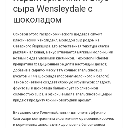
сыра Wensleydale с
шоколадом
Основой этого гастрономического шедевра служит
классический Уэнслидейл, молодой сыр родом из
Северного Йоркшира. Его естественная текстура слегка
рыхлая и влажная, а вкус отличается мягкими молочными
нотами с едва уловимой кислинкой. Технологи Ilchester
превратили традиционный рецепт в настоящий десерт,
добавив в сырную массу 11% сочных апельсиновых
цукатов и 14% шоколада (поровну молочного и белого).
Такое сочетание создает сложную игру вкусов: сладость
фруктозы и шоколада балансирует со сливочной
соленостью сыра, а эфирные масла апельсиновой цедры
придают продукту яркий новогодний аромат.
Визуально
сыр Уэнслидейл
выглядит очень эффектно
благодаря контрастным вкраплениям оранжевых корочек
и коричневых шоколадных дропсов на белоснежном