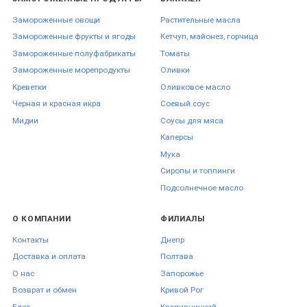
Замороженные овощи
Растительные масла
Замороженные фрукты и ягоды
Кетчуп, майонез, горчица
Замороженные полуфабрикаты
Томаты
Замороженные морепродукты
Оливки
Креветки
Оливковое масло
Черная и красная икра
Соевый соус
Мидии
Соусы для мяса
Каперсы
Мука
Сиропы и топпинги
Подсолнечное масло
О КОМПАНИИ
ФИЛИАЛЫ
Контакты
Днепр
Доставка и оплата
Полтава
О нас
Запорожье
Возврат и обмен
Кривой Рог
Блог
Кропивницкий