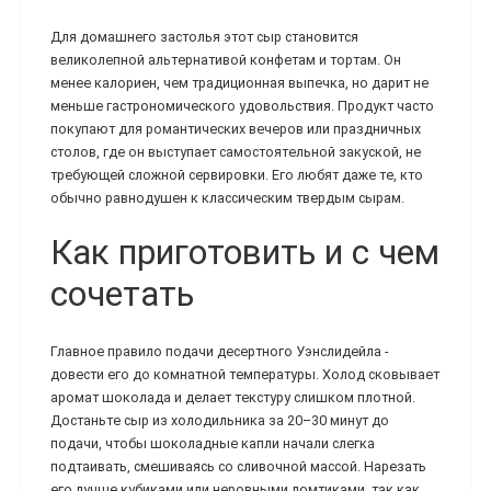
Для домашнего застолья этот сыр становится
великолепной альтернативой конфетам и тортам. Он
менее калориен, чем традиционная выпечка, но дарит не
меньше гастрономического удовольствия. Продукт часто
покупают для романтических вечеров или праздничных
столов, где он выступает самостоятельной закуской, не
требующей сложной сервировки. Его любят даже те, кто
обычно равнодушен к классическим твердым сырам.
Как приготовить и с чем
сочетать
Главное правило подачи десертного Уэнслидейла -
довести его до комнатной температуры. Холод сковывает
аромат шоколада и делает текстуру слишком плотной.
Достаньте сыр из холодильника за 20–30 минут до
подачи, чтобы шоколадные капли начали слегка
подтаивать, смешиваясь со сливочной массой. Нарезать
его лучше кубиками или неровными ломтиками, так как