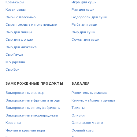
Крем-сыры
Икра для суши
Козьи сыры
Рис для суши
Сыры с плесенью
Водоросли для суши
Сыры твердые и полутвердые
Рыба для суши
Сыр для пиццы
Сыр для суши
Сыр для фондю
Соусы для суши
Сыр для чизкейка
Сыр Гауда
Моцарелла
Сыр Бри
ЗАМОРОЖЕННЫЕ ПРОДУКТЫ
БАКАЛЕЯ
Замороженные овощи
Растительные масла
Замороженные фрукты и ягоды
Кетчуп, майонез, горчица
Замороженные полуфабрикаты
Томаты
Замороженные морепродукты
Оливки
Креветки
Оливковое масло
Черная и красная икра
Соевый соус