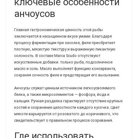
ключевые особенности
анчоусов
Главная гастрономическая ценность этой рыбы
заключается в насыщенном вкусе умами. Благодаря
процессу ферментации при засолке, филе приобретает
плотную, мясистую текстуру и выраженную пикантную
солоность. В составе Marca Scudo отсутствуют
искусственные добавки: только рыба, подсолнечное
масло и соль. Масло выполняет функцию консерванта,
сохраняя сочность филе и предотвращая его высыхание.
Анчоусы служат ценным источником легкоусвояемого
белка, а также микроэлементов — фосфора, йода и
кальция. Ручная разделка гарантирует отсутствие крупных
костей и сохранение целостности каждого кусочка. Цвет
мякоти варьируется от розоватого до коричневого, что
свидетельствует о правильном процессе созревания.
Где использовать