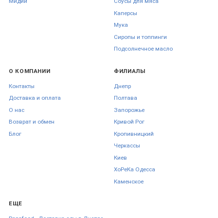
Мидии
Соусы для мяса
Каперсы
Мука
Сиропы и топпинги
Подсолнечное масло
О КОМПАНИИ
ФИЛИАЛЫ
Контакты
Днепр
Доставка и оплата
Полтава
О нас
Запорожье
Возврат и обмен
Кривой Рог
Блог
Кропивницкий
Черкаcсы
Киев
ХоРеКа Одесса
Каменское
ЕЩЕ