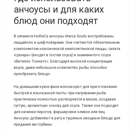
анчоусы и для каких
блюд они подходят
В сегменте HoReCa анчоусы Marca Scudo востребованы
пиццайоло и шеф-поварами. Они считаются обязательным
компонентом классической неаполитанской пиццы, салата
«Цезарь» (входят в состав соуса) и знаменитого соуса
«Вителло Тоннато». Благодаря высокой концентрации
вкуса, даже небольшое количество рыбы способно
преобразить блюдо.
На домашней кухне филе используют для приготовления
быстрой и изысканной пасты: при нагревании рыба
практически полностью растворяется в масле, создавая
густую, ароматную основу для соуса. Также она подходит
для начинки пирогов, фаршировки оливок или яиц.
Анчоусы добавляют в рагу и тушеные овощные блюда для
придания им глубины.