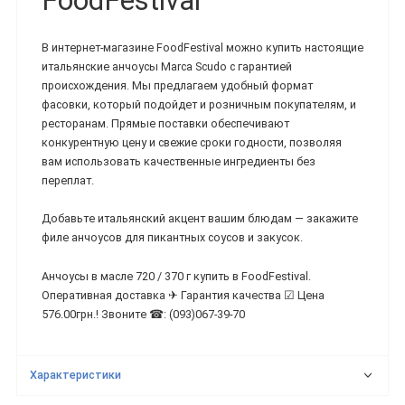
FoodFestival
В интернет-магазине FoodFestival можно купить настоящие
итальянские анчоусы Marca Scudo с гарантией
происхождения. Мы предлагаем удобный формат
фасовки, который подойдет и розничным покупателям, и
ресторанам. Прямые поставки обеспечивают
конкурентную цену и свежие сроки годности, позволяя
вам использовать качественные ингредиенты без
переплат.
Добавьте итальянский акцент вашим блюдам — закажите
филе анчоусов для пикантных соусов и закусок.
Анчоусы в масле 720 / 370 г купить в FoodFestival.
Оперативная доставка ✈ Гарантия качества ☑ Цена
576.00грн.! Звоните ☎: (093)067-39-70
Характеристики