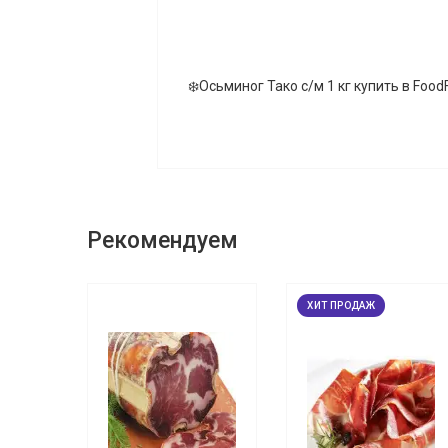
❄️Осьминог Тако с/м 1 кг купить в FoodF
Рекомендуем
ХИТ ПРОДАЖ