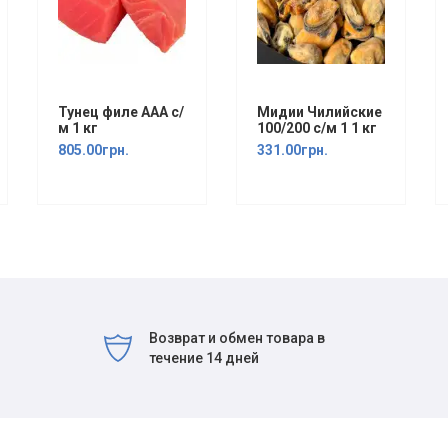
Тунец филе ААА с/
Мидии Чилийские
м 1 кг
100/200 с/м 1 1 кг
805.00грн.
331.00грн.
Возврат и обмен товара в
течение 14 дней