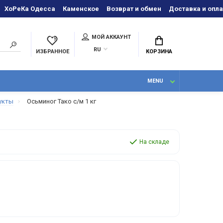
ХоРеКа Одесса
Каменское
Возврат и обмен
Доставка и опла
МОЙ АККАУНТ
RU
ИЗБРАННОЕ
КОРЗИНА
MENU
укты
Осьминог Тако с/м 1 кг
На складе