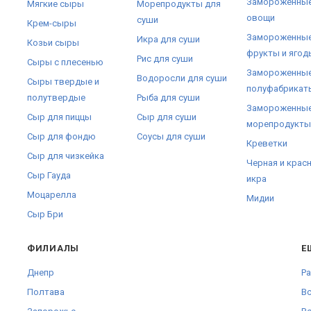
Замороженны
Мягкие сыры
Морепродукты для
овощи
суши
Крем-сыры
Замороженны
Икра для суши
Козьи сыры
фрукты и ягод
Рис для суши
Сыры с плесенью
Замороженны
Водоросли для суши
Сыры твердые и
полуфабрикат
полутвердые
Рыба для суши
Замороженны
Сыр для пиццы
Сыр для суши
морепродукты
Сыр для фондю
Соусы для суши
Креветки
Сыр для чизкейка
Черная и крас
Сыр Гауда
икра
Моцарелла
Мидии
Сыр Бри
ФИЛИАЛЫ
Е
Днепр
Pa
Полтава
Вс