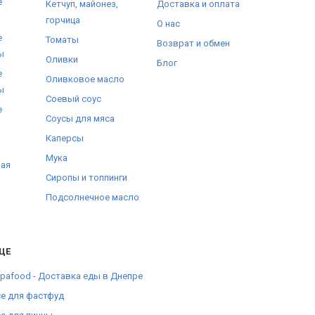
е
Кетчуп, майонез,
Доставка и оплата
горчица
О нас
е
Томаты
Возврат и обмен
ы
Оливки
Блог
е
Оливковое масло
ы
Соевый соус
е
Соусы для мяса
Каперсы
Мука
ная
Сиропы и топпинги
Подсолнечное масло
ЩЕ
pafood - Доставка еды в Днепре
е для фастфуд