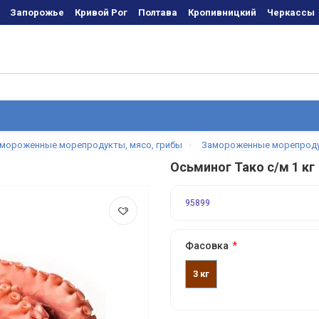
Запорожье
Кривой Рог
Полтава
Кропивницкий
Черкаcсы
мороженные морепродукты, мясо, грибы
Замороженные морепрод
Осьминог Тако с/м 1 кг
95899
Фасовка
3 кг