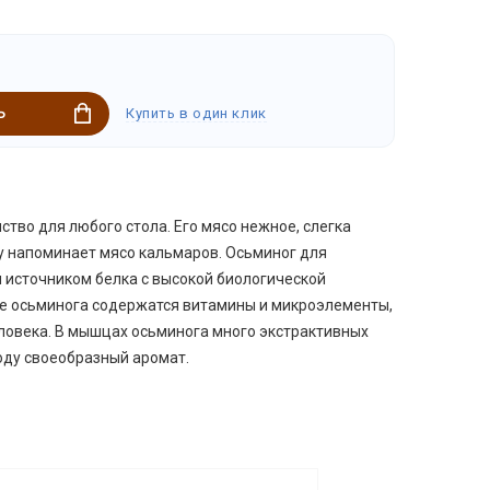
▶
Купить в один клик
Ь
ство для любого стола. Его мясо нежное, слегка
ву напоминает мясо кальмаров. Осьминог для
 источником белка с высокой биологической
ясе осьминога содержатся витамины и микроэлементы,
ловека. В мышцах осьминога много экстрактивных
юду своеобразный аромат.