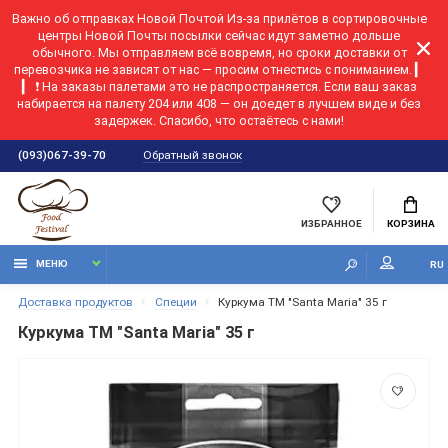
Важно об отправках Новой Почтой
Из-за прилётов в сортировочные
центры Новой Почты посылки сейчас идут заметно дольше
обычного. Мы отправляем всё вовремя, но сроки доставки от
перевозчика не зависят от нас — просим отнестись с пониманием. ▎
▎ ❗ На заказы палетами это не распространяется. Если ваш заказ
набирается на палету 204 или 408 — он доедет в лучшем виде и без
задержек. Спасибо, что остаётесь с нами!
Обратный звонок
(093)067-39-70
ИЗБРАННОЕ
КОРЗИНА
МЕНЮ
RU
Доставка продуктов
Специи
Куркума ТМ "Santa Maria" 35 г
Куркума ТМ "Santa Maria" 35 г