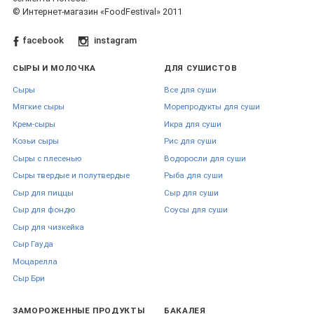
© Интернет-магазин «FoodFestival» 2011
facebook
instagram
СЫРЫ И МОЛОЧКА
ДЛЯ СУШИСТОВ
Сыры
Все для суши
Мягкие сыры
Морепродукты для суши
Крем-сыры
Икра для суши
Козьи сыры
Рис для суши
Сыры с плесенью
Водоросли для суши
Сыры твердые и полутвердые
Рыба для суши
Сыр для пиццы
Сыр для суши
Сыр для фондю
Соусы для суши
Сыр для чизкейка
Сыр Гауда
Моцарелла
Сыр Бри
ЗАМОРОЖЕННЫЕ ПРОДУКТЫ
БАКАЛЕЯ