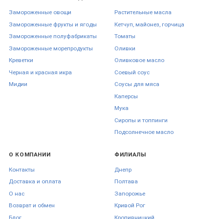
Замороженные овощи
Растительные масла
Замороженные фрукты и ягоды
Кетчуп, майонез, горчица
Замороженные полуфабрикаты
Томаты
Замороженные морепродукты
Оливки
Креветки
Оливковое масло
Черная и красная икра
Соевый соус
Мидии
Соусы для мяса
Каперсы
Мука
Сиропы и топпинги
Подсолнечное масло
О КОМПАНИИ
ФИЛИАЛЫ
Контакты
Днепр
Доставка и оплата
Полтава
О нас
Запорожье
Возврат и обмен
Кривой Рог
Блог
Кропивницкий