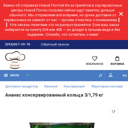
Важно об отправках Новой Почтой
Из-за прилётов в сортировочные
центры Новой Почты посылки сейчас идут заметно дольше
обычного. Мы отправляем всё вовремя, но сроки доставки от
перевозчика не зависят от нас — просим отнестись с пониманием. ▎
▎ ❗ На заказы палетами это не распространяется. Если ваш заказ
набирается на палету 204 или 408 — он доедет в лучшем виде и без
задержек. Спасибо, что остаётесь с нами!
Обратный звонок
(093)067-39-70
ИЗБРАННОЕ
КОРЗИНА
МЕНЮ
RU
Доставка продуктов
Бакалея
Консервация
Фруктовые консервы
Ананас консервированный кольца 3/1,79 кг