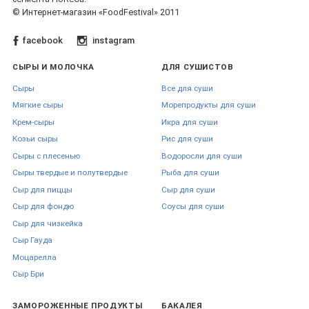
© Интернет-магазин «FoodFestival» 2011
facebook
instagram
СЫРЫ И МОЛОЧКА
ДЛЯ СУШИСТОВ
Сыры
Все для суши
Мягкие сыры
Морепродукты для суши
Крем-сыры
Икра для суши
Козьи сыры
Рис для суши
Сыры с плесенью
Водоросли для суши
Сыры твердые и полутвердые
Рыба для суши
Сыр для пиццы
Сыр для суши
Сыр для фондю
Соусы для суши
Сыр для чизкейка
Сыр Гауда
Моцарелла
Сыр Бри
ЗАМОРОЖЕННЫЕ ПРОДУКТЫ
БАКАЛЕЯ