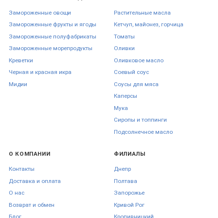
Замороженные овощи
Растительные масла
Замороженные фрукты и ягоды
Кетчуп, майонез, горчица
Замороженные полуфабрикаты
Томаты
Замороженные морепродукты
Оливки
Креветки
Оливковое масло
Черная и красная икра
Соевый соус
Мидии
Соусы для мяса
Каперсы
Мука
Сиропы и топпинги
Подсолнечное масло
О КОМПАНИИ
ФИЛИАЛЫ
Контакты
Днепр
Доставка и оплата
Полтава
О нас
Запорожье
Возврат и обмен
Кривой Рог
Блог
Кропивницкий