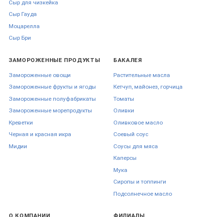
Сыр для чизкейка
Сыр Гауда
Моцарелла
Сыр Бри
ЗАМОРОЖЕННЫЕ ПРОДУКТЫ
БАКАЛЕЯ
Замороженные овощи
Растительные масла
Замороженные фрукты и ягоды
Кетчуп, майонез, горчица
Замороженные полуфабрикаты
Томаты
Замороженные морепродукты
Оливки
Креветки
Оливковое масло
Черная и красная икра
Соевый соус
Мидии
Соусы для мяса
Каперсы
Мука
Сиропы и топпинги
Подсолнечное масло
О КОМПАНИИ
ФИЛИАЛЫ