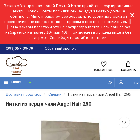
Важно об отправках Новой Почтой
Из-за прилётов в сортировочные
центры Новой Почты посылки сейчас идут заметно дольше
обычного. Мы отправляем всё вовремя, но сроки доставки от
перевозчика не зависят от нас — просим отнестись с пониманием. ▎
▎ ❗ На заказы палетами это не распространяется. Если ваш заказ
набирается на палету 204 или 408 — он доедет в лучшем виде и без
задержек. Спасибо, что остаётесь с нами!
Обратный звонок
(093)067-39-70
ИЗБРАННОЕ
КОРЗИНА
МЕНЮ
RU
Доставка продуктов
Специи
Нитки из перца чили Angel Hair 250г
Нитки из перца чили Angel Hair 250г