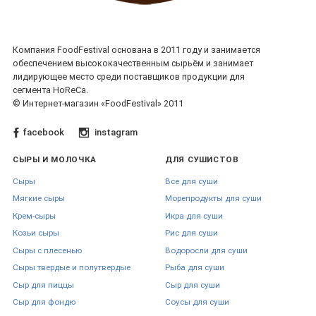
Компания FoodFestival основана в 2011 году и занимается
обеспечением высококачественным сырьём и занимает
лидирующее место среди поставщиков продукции для
сегмента HoReCa.
© Интернет-магазин «FoodFestival» 2011
facebook
instagram
СЫРЫ И МОЛОЧКА
ДЛЯ СУШИСТОВ
Сыры
Все для суши
Мягкие сыры
Морепродукты для суши
Крем-сыры
Икра для суши
Козьи сыры
Рис для суши
Сыры с плесенью
Водоросли для суши
Сыры твердые и полутвердые
Рыба для суши
Сыр для пиццы
Сыр для суши
Сыр для фондю
Соусы для суши