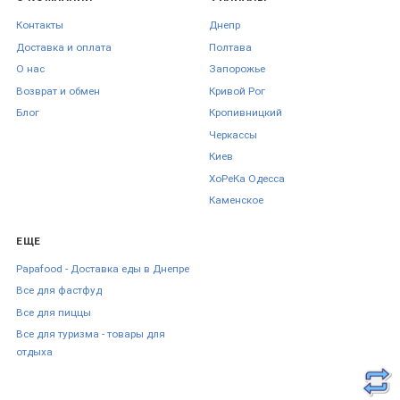
Контакты
Днепр
Доставка и оплата
Полтава
О нас
Запорожье
Возврат и обмен
Кривой Рог
Блог
Кропивницкий
Черкаcсы
Киев
ХоРеКа Одесса
Каменское
ЕЩЕ
Papafood - Доставка еды в Днепре
Все для фастфуд
Все для пиццы
Все для туризма - товары для
отдыха