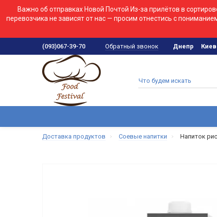
Важно об отправках Новой Почтой
Из-за прилётов в сортиро
перевозчика не зависят от нас — просим отнестись с пониманием
Обратный звонок
(093)067-39-70
Днепр
Киев
Доставка продуктов
Соевые напитки
Напиток рис