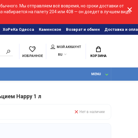
бычного. Мы отправляем всё вовремя, но сроки доставки от
аз набирается на палету 204 или 408 — он доедет в лучшем виде
ХоРеКа Одесса
Каменское
Возврат и обмен
Доставка и опла
МОЙ АККАУНТ
RU
ИЗБРАННОЕ
КОРЗИНА
MENU
ьцием Happy 1 л
Нет в наличии