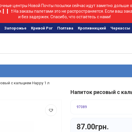
вочные центры Новой Почты посылки сейчас идут заметно дольше о
. ▎ ▎ ❗ На заказы палетами это не распространяется. Если ваш зак
и без задержек. Спасибо, что остаётесь с нами!
Запорожье
Кривой Рог
Полтава
Кропивницкий
Черкаcсы
овый с кальцием Happy 1 л
Напиток рисовый с кал
97089
87.00грн.