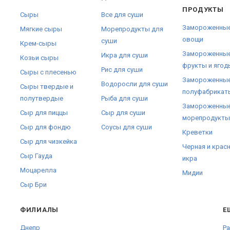
ПРОДУКТЫ
Сыры
Все для суши
Замороженны
Мягкие сыры
Морепродукты для
овощи
суши
Крем-сыры
Замороженны
Икра для суши
Козьи сыры
фрукты и ягод
Рис для суши
Сыры с плесенью
Замороженны
Водоросли для суши
Сыры твердые и
полуфабрикат
полутвердые
Рыба для суши
Замороженны
Сыр для пиццы
Сыр для суши
морепродукты
Сыр для фондю
Соусы для суши
Креветки
Сыр для чизкейка
Черная и крас
Сыр Гауда
икра
Моцарелла
Мидии
Сыр Бри
ФИЛИАЛЫ
Е
Днепр
Pa