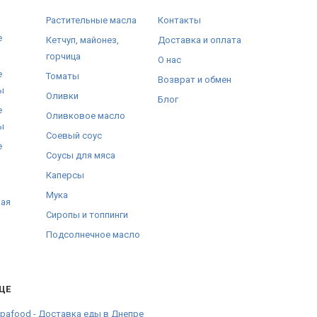
Растительные масла
Контакты
е
Кетчуп, майонез,
Доставка и оплата
горчица
О нас
е
Томаты
Возврат и обмен
ы
Оливки
Блог
е
Оливковое масло
ы
Соевый соус
е
Соусы для мяса
Каперсы
Мука
ная
Сиропы и топпинги
Подсолнечное масло
ЩЕ
pafood - Доставка еды в Днепре