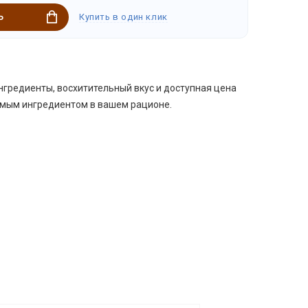
Купить в один клик
Ь
гредиенты, восхитительный вкус и доступная цена
имым ингредиентом в вашем рационе.