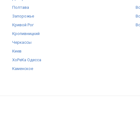
Полтава
Вс
Запорожье
Вс
Кривой Рог
Вс
Кропивницкий
Черкаcсы
Киев
ХоРеКа Одесса
Каменское