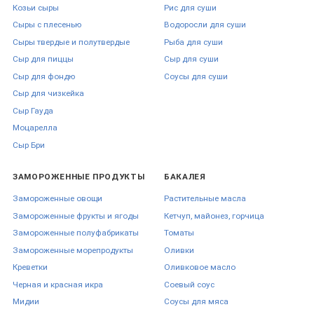
Козьи сыры
Рис для суши
Сыры с плесенью
Водоросли для суши
Сыры твердые и полутвердые
Рыба для суши
Сыр для пиццы
Сыр для суши
Сыр для фондю
Соусы для суши
Сыр для чизкейка
Сыр Гауда
Моцарелла
Сыр Бри
ЗАМОРОЖЕННЫЕ ПРОДУКТЫ
БАКАЛЕЯ
Замороженные овощи
Растительные масла
Замороженные фрукты и ягоды
Кетчуп, майонез, горчица
Замороженные полуфабрикаты
Томаты
Замороженные морепродукты
Оливки
Креветки
Оливковое масло
Черная и красная икра
Соевый соус
Мидии
Соусы для мяса