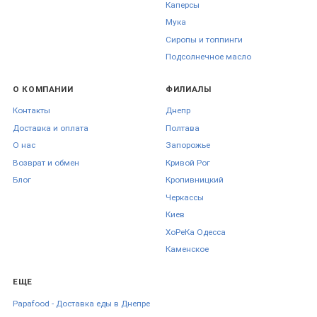
Каперсы
Мука
Сиропы и топпинги
Подсолнечное масло
О КОМПАНИИ
ФИЛИАЛЫ
Контакты
Днепр
Доставка и оплата
Полтава
О нас
Запорожье
Возврат и обмен
Кривой Рог
Блог
Кропивницкий
Черкаcсы
Киев
ХоРеКа Одесса
Каменское
ЕЩЕ
Papafood - Доставка еды в Днепре