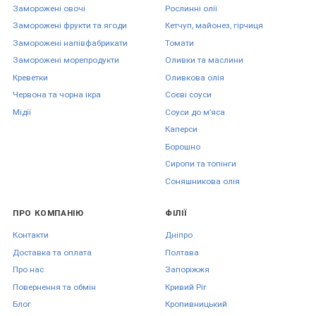
Заморожені овочі
Рослинні олії
Заморожені фрукти та ягоди
Кетчуп, майонез, гірчиця
Заморожені напівфабрикати
Томати
Заморожені морепродукти
Оливки та маслини
Креветки
Оливкова олія
Червона та чорна ікра
Соєві соуси
Мідії
Соуси до мʼяса
Каперси
Борошно
Сиропи та топінги
Соняшникова олія
ПРО КОМПАНІЮ
ФІЛІЇ
Контакти
Дніпро
Доставка та оплата
Полтава
Про нас
Запоріжжя
Повернення та обмін
Кривий Ріг
Блог
Кропивницький