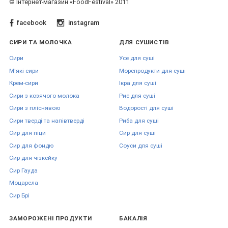
© Інтернет-магазин «FoodFestival» 2011
facebook
instagram
СИРИ ТА МОЛОЧКА
ДЛЯ СУШИСТІВ
Сири
Усе для суші
М'які сири
Морепродукти для суші
Крем-сири
Ікра для суші
Сири з козячого молока
Рис для суші
Сири з пліснявою
Водорості для суші
Сири тверді та напівтверді
Риба для суші
Сир для піци
Сир для суші
Сир для фондю
Соуси для суші
Сир для чізкейку
Сир Гауда
Моцарела
Сир Брі
ЗАМОРОЖЕНІ ПРОДУКТИ
БАКАЛІЯ