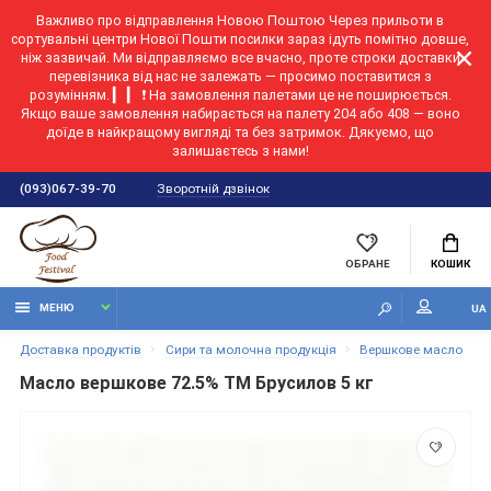
Важливо про відправлення Новою Поштою
Через прильоти в
сортувальні центри Нової Пошти посилки зараз ідуть помітно довше,
ніж зазвичай. Ми відправляємо все вчасно, проте строки доставки
перевізника від нас не залежать — просимо поставитися з
розумінням. ▎ ▎ ❗ На замовлення палетами це не поширюється.
Якщо ваше замовлення набирається на палету 204 або 408 — воно
доїде в найкращому вигляді та без затримок. Дякуємо, що
залишаєтесь з нами!
Зворотній дзвінок
(093)067-39-70
ОБРАНЕ
КОШИК
МЕНЮ
UA
Доставка продуктів
Сири та молочна продукція
Вершкове масло
Масло вершкове 72.5% ТМ Брусилов 5 кг