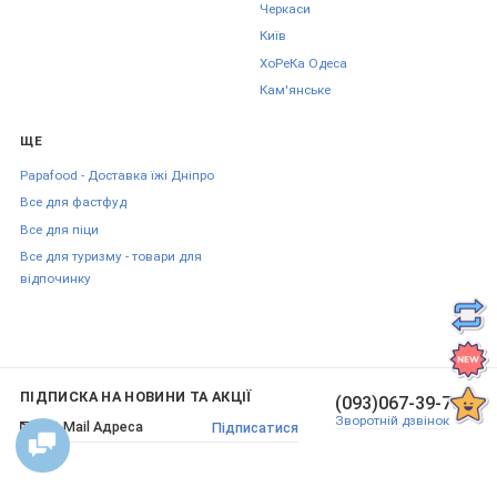
Черкаси
Київ
ХоРеКа Одеса
Кам'янське
ЩЕ
Papafood - Доставка їжі Дніпро
Все для фастфуд
Все для піци
Все для туризму - товари для
відпочинку
ПІДПИСКА НА НОВИНИ ТА АКЦІЇ
(093)067-39-70
Зворотній дзвінок
Підписатися