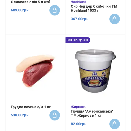
Hochland
Оливкова олія 5 л ж/б
Сир Чеддер Скибочки ТМ
609.00грн.
Hochland 1033 г
367.00грн.
ТОП ПРОДАЖІВ
Жирновъ
Грудка качина с/м 1 кг
Гірчиця "Американська"
538.00грн.
ТМ Жирновъ 1 кг
82.00грн.