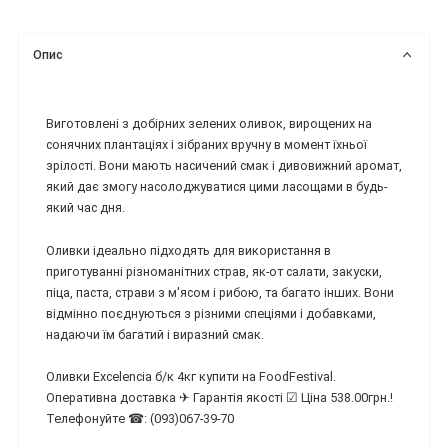
Опис
Виготовлені з добірних зелених оливок, вирощених на
сонячних плантаціях і зібраних вручну в момент їхньої
зрілості. Вони мають насичений смак і дивовижний аромат,
який дає змогу насолоджуватися цими ласощами в будь-
який час дня.
Оливки ідеально підходять для використання в
приготуванні різноманітних страв, як-от салати, закуски,
піца, паста, страви з м'ясом і рибою, та багато інших. Вони
відмінно поєднуються з різними спеціями і добавками,
надаючи їм багатий і виразний смак.
Оливки Excelencia б/к 4кг купити на FoodFestival.
Оперативна доставка ✈ Гарантія якості ☑ Ціна 538.00грн.!
Телефонуйте ☎: (093)067-39-70