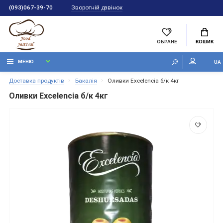
Зворотній дзвінок
(093)067-39-70
ОБРАНЕ
КОШИК
МЕНЮ
UA
Доставка продуктів
Бакалія
Оливки Excelencia б/к 4кг
Оливки Excelencia б/к 4кг