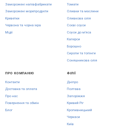
Заморожені напівфабрикати
Томати
Заморожені морепродукти
Оливки та маслини
Креветки
Оливкова олія
Червона та чорна ікра
Соєві соуси
Мідії
Соуси до мʼяса
Каперси
Борошно
Сиропи та топінги
Соняшникова олія
ПРО КОМПАНІЮ
ФІЛІЇ
Контакти
Дніпро
Доставка та оплата
Полтава
Про нас
Запоріжжя
Повернення та обмін
Кривий Ріг
Блог
Кропивницький
Черкаси
Київ