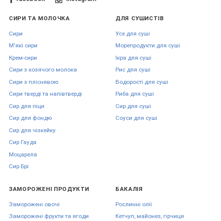
СИРИ ТА МОЛОЧКА
ДЛЯ СУШИСТІВ
Сири
Усе для суші
М'які сири
Морепродукти для суші
Крем-сири
Ікра для суші
Сири з козячого молока
Рис для суші
Сири з пліснявою
Водорості для суші
Сири тверді та напівтверді
Риба для суші
Сир для піци
Сир для суші
Сир для фондю
Соуси для суші
Сир для чізкейку
Сир Гауда
Моцарела
Сир Брі
ЗАМОРОЖЕНІ ПРОДУКТИ
БАКАЛІЯ
Заморожені овочі
Рослинні олії
Заморожені фрукти та ягоди
Кетчуп, майонез, гірчиця