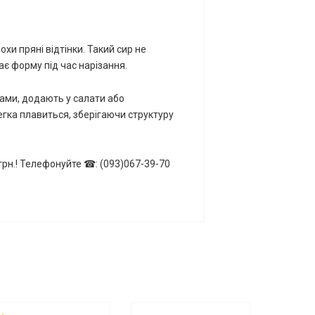
хи пряні відтінки. Такий сир не
ає форму під час нарізання.
тами, додають у салати або
легка плавиться, зберігаючи структуру
0грн.! Телефонуйте ☎: (093)067-39-70