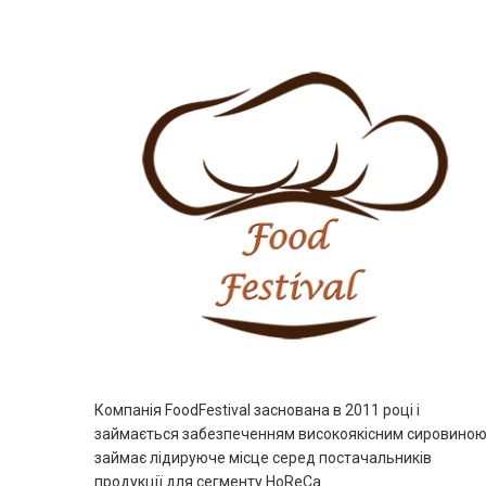
Компанія FoodFestival заснована в 2011 році і
займається забезпеченням високоякісним сировиною 
займає лідируюче місце серед постачальників
продукції для сегменту HoReCa.