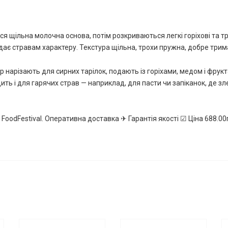
ся щільна молочна основа, потім розкриваються легкі горіхові та тро
додає стравам характеру. Текстура щільна, трохи пружна, добре трим
р нарізають для сирних тарілок, подають із горіхами, медом і фрук
ить і для гарячих страв — наприклад, для пасти чи запіканок, де з
 FoodFestival. Оперативна доставка ✈ Гарантія якості ☑ Ціна 688.0