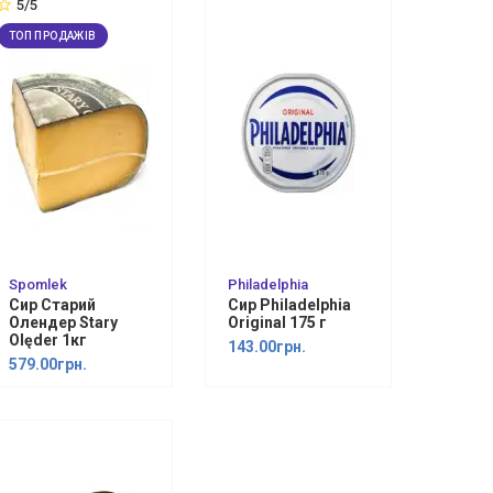
5/5
ТОП ПРОДАЖІВ
Spomlek
Philadelphia
Сир Старий
Сир Philadelphia
Олендер Stary
Original 175 г
Olęder 1кг
143.00грн.
579.00грн.