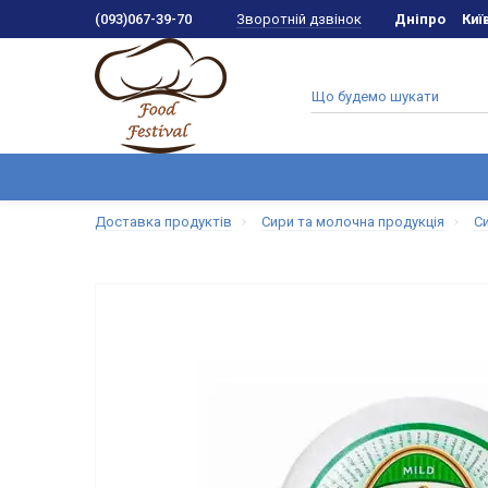
Зворотній дзвінок
(093)067-39-70
Дніпро
Киї
Доставка продуктів
Сири та молочна продукція
С