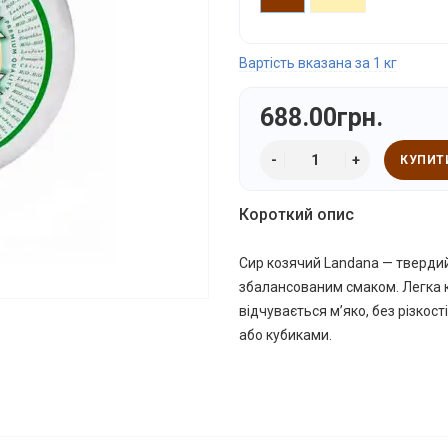
Вартість вказана за 1 кг
688.00грн.
КУПИТ
Короткий опис
Сир козячий Landana — твердий
збалансованим смаком. Легка к
відчувається м’яко, без різкост
або кубиками.