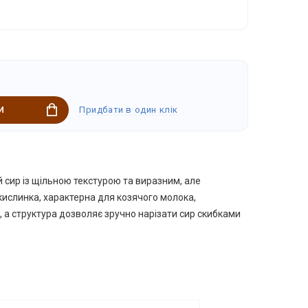
Придбати в один клік
И
 сир із щільною текстурою та виразним, але
ислинка, характерна для козячого молока,
і, а структура дозволяє зручно нарізати сир скибками