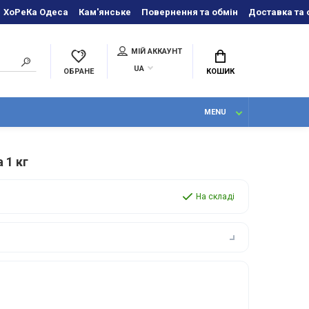
ХоРеКа Одеса
Кам'янське
Повернення та обмін
Доставка та 
МІЙ АККАУНТ
UA
ОБРАНЕ
КОШИК
MENU
 1 кг
На складі