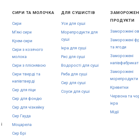
СИРИ ТА МОЛОЧКА
ДЛЯ СУШИСТІВ
ЗАМОРОЖЕН
ПРОДУКТИ
Сири
Усе для суші
Заморожені ов
М'які сири
Морепродукти для
суші
Заморожені ф
Крем-сири
та ягоди
Ікра для суші
Сири з козячого
Заморожені
молока
Рис для суші
напівфабрикат
Сири з пліснявою
Водорості для суші
Заморожені
Сири тверді та
Риба для суші
морепродукти
напівтверді
Сир для суші
Креветки
Сир для піци
Соуси для суші
Червона та чо
Сир для фондю
ікра
Сир для чізкейку
Мідії
Сир Гауда
і
Моцарела
Сир Брі