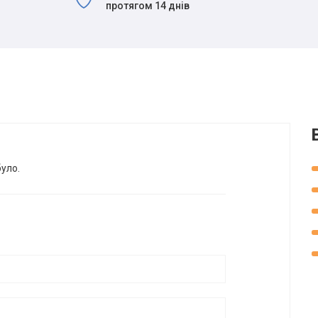
протягом 14 днів
було.