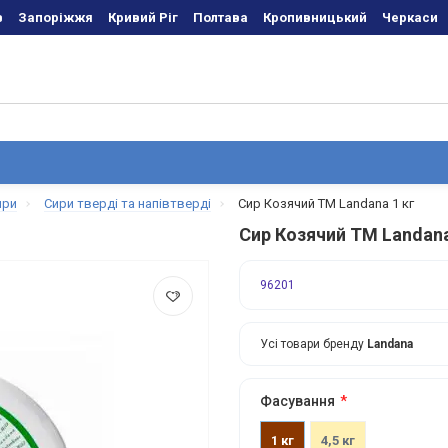
в
Запоріжжя
Кривий Ріг
Полтава
Кропивницький
Черкаси
ири
Сири тверді та напівтверді
Сир Козячий ТМ Landana 1 кг
Сир Козячий ТМ Landana
96201
Усі товари бренду
Landana
Фасування
1 кг
4,5 кг