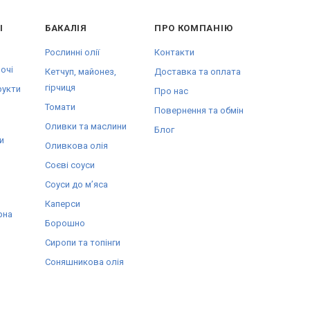
І
БАКАЛІЯ
ПРО КОМПАНІЮ
Рослинні олії
Контакти
очі
Кетчуп, майонез,
Доставка та оплата
гірчиця
рукти
Про нас
Томати
Повернення та обмін
Оливки та маслини
Блог
и
Оливкова олія
Соєві соуси
Соуси до мʼяса
Каперси
рна
Борошно
Сиропи та топінги
Соняшникова олія