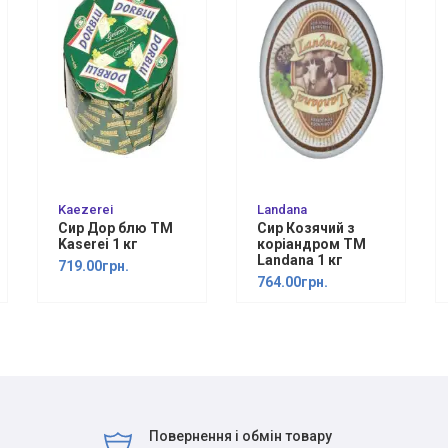
Kaezerei
Landana
Сир Дор блю ТМ
Сир Козячий з
Kaserei 1 кг
корiандром ТМ
Landana 1 кг
719.00грн.
764.00грн.
Повернення і обмін товару