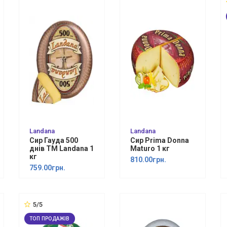
Landana
Landana
Сир Гауда 500
Сир Prima Donna
днiв ТМ Landana 1
Maturo 1 кг
кг
810.00грн.
759.00грн.
5/5
ТОП ПРОДАЖІВ