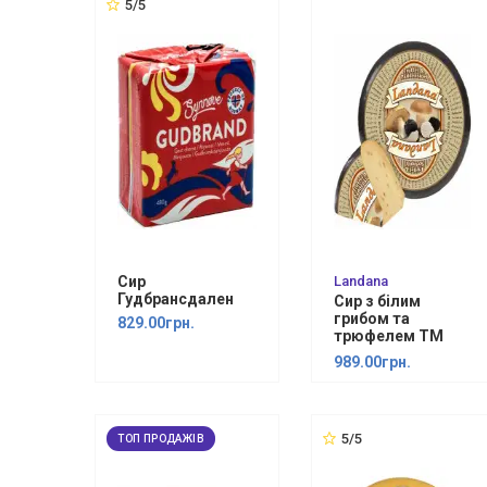
5/5
Сир
Landana
Гудбрансдален
Сир з бiлим
грибом та
829.00грн.
трюфелем ТМ
Landana 1 кг
989.00грн.
5/5
ТОП ПРОДАЖІВ