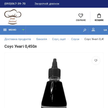
Зворотній дзвінок
(093)067-39-70
ОБРАНЕ
КОШИК
МЕНЮ
UA
Доставка продуктів
Бакалія
Соус, оцет
Соуси
Соус Унагі 0,450
Соус Унагі 0,450л