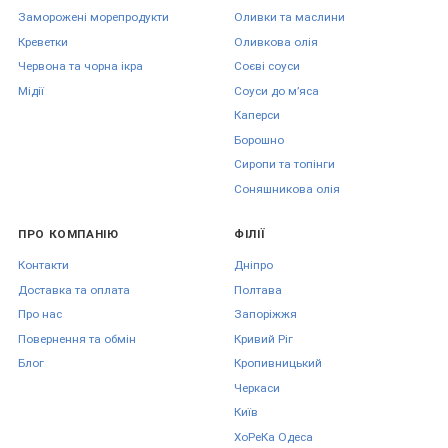
Заморожені морепродукти
Оливки та маслини
Креветки
Оливкова олія
Червона та чорна ікра
Соєві соуси
Мідії
Соуси до мʼяса
Каперси
Борошно
Сиропи та топінги
Соняшникова олія
ПРО КОМПАНІЮ
ФІЛІЇ
Контакти
Дніпро
Доставка та оплата
Полтава
Про нас
Запоріжжя
Повернення та обмін
Кривий Ріг
Блог
Кропивницький
Черкаси
Київ
ХоРеКа Одеса