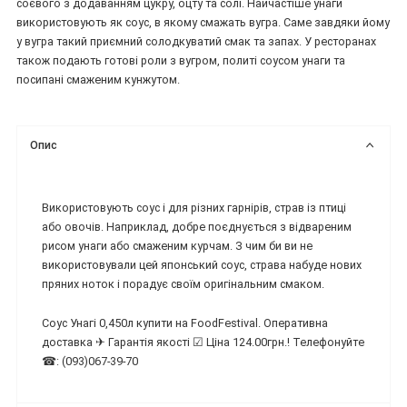
соєвого з додаванням цукру, оцту та солі. Найчастіше унаги
використовують як соус, в якому смажать вугра. Саме завдяки йому
у вугра такий приємний солодкуватий смак та запах. У ресторанах
також подають готові роли з вугром, политі соусом унаги та
посипані смаженим кунжутом.
Опис
Використовують соус і для різних гарнірів, страв із птиці
або овочів. Наприклад, добре поєднується з відвареним
рисом унаги або смаженим курчам. З чим би ви не
використовували цей японський соус, страва набуде нових
пряних ноток і порадує своїм оригінальним смаком.
Соус Унагі 0,450л купити на FoodFestival. Оперативна
доставка ✈ Гарантія якості ☑ Ціна 124.00грн.! Телефонуйте
☎: (093)067-39-70