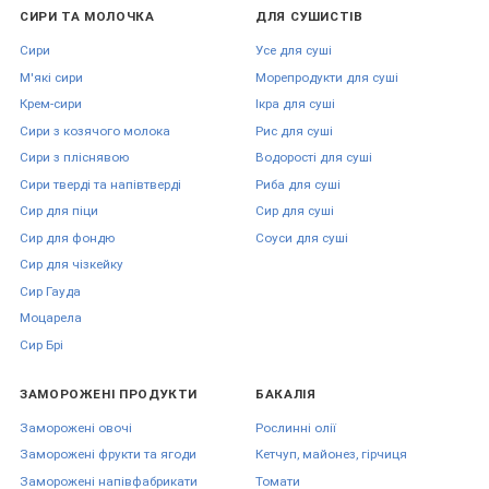
СИРИ ТА МОЛОЧКА
ДЛЯ СУШИСТІВ
Сири
Усе для суші
М'які сири
Морепродукти для суші
Крем-сири
Ікра для суші
Сири з козячого молока
Рис для суші
Сири з пліснявою
Водорості для суші
Сири тверді та напівтверді
Риба для суші
Сир для піци
Сир для суші
Сир для фондю
Соуси для суші
Сир для чізкейку
Сир Гауда
Моцарела
Сир Брі
ЗАМОРОЖЕНІ ПРОДУКТИ
БАКАЛІЯ
Заморожені овочі
Рослинні олії
Заморожені фрукти та ягоди
Кетчуп, майонез, гірчиця
Заморожені напівфабрикати
Томати