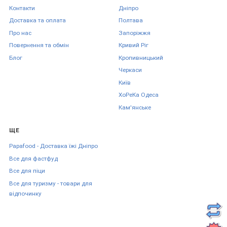
Контакти
Дніпро
Доставка та оплата
Полтава
Про нас
Запоріжжя
Повернення та обмін
Кривий Ріг
Блог
Кропивницький
Черкаси
Київ
ХоРеКа Одеса
Кам'янське
ЩЕ
Papafood - Доставка їжі Дніпро
Все для фастфуд
Все для піци
Все для туризму - товари для
відпочинку