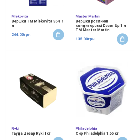
Mlekovita
Master Martini
Вершки ТМ Mlekovita 36% 1
Вершки рослинні
л
кондитерські Decor Up 1 л
ТМ Master Martini
244.00грн.
135.00грн.
Ryki
Philadelphia
Гауда Цезар Ryki 1кг
Сир Philadelphia 1,65 кг