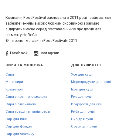
Компанія FoodFestival заснована в 2011 році і займається
забезпеченням високоякісним сировиною і займає
лідируюче місце серед постачальників продукції для
сегменту HoReCa.
© Інтернет-магазин «FoodFestival» 2011
facebook
instagram
СИРИ ТА МОЛОЧКА
ДЛЯ СУШИСТІВ
Сири
Усе для суші
М'які сири
Морепродукти для суші
Крем-сири
Ікра для суші
Сири з козячого молока
Рис для суші
Сири з пліснявою
Водорості для суші
Сири тверді та напівтверді
Риба для суші
Сир для піци
Сир для суші
Сир для фондю
Соуси для суші
Сир для чізкейку