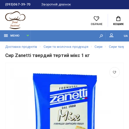
Зворотній дзвінок
(093)067-39-70
ОБРАНЕ
КОШИК
МЕНЮ
UA
Доставка продуктів
Сири та молочна продукція
Сири
Сири тверді 
Сир Zanetti твердий тертий мікс 1 кг