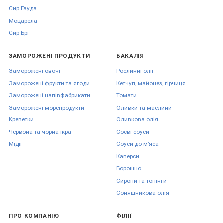
Сир Гауда
Моцарела
Сир Брі
ЗАМОРОЖЕНІ ПРОДУКТИ
БАКАЛІЯ
Заморожені овочі
Рослинні олії
Заморожені фрукти та ягоди
Кетчуп, майонез, гірчиця
Заморожені напівфабрикати
Томати
Заморожені морепродукти
Оливки та маслини
Креветки
Оливкова олія
Червона та чорна ікра
Соєві соуси
Мідії
Соуси до мʼяса
Каперси
Борошно
Сиропи та топінги
Соняшникова олія
ПРО КОМПАНІЮ
ФІЛІЇ