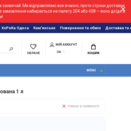
ж зазвичай. Ми відправляємо все вчасно, проте строки доставки
е замовлення набирається на палету 204 або 408 — воно доїде в
и!
ХоРеКа Одеса
Кам'янське
Повернення та обмін
Доставка та 
МІЙ АККАУНТ
UA
ОБРАНЕ
КОШИК
MENU
ована 1 л
Немає в наявності