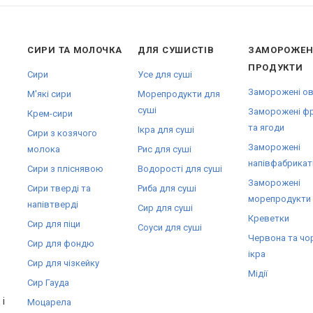
СИРИ ТА МОЛОЧКА
ДЛЯ СУШИСТІВ
ЗАМОРОЖЕН
ПРОДУКТИ
Сири
Усе для суші
Заморожені ов
М'які сири
Морепродукти для
суші
Заморожені ф
Крем-сири
та ягоди
Ікра для суші
Сири з козячого
Заморожені
молока
Рис для суші
напівфабрикат
Сири з пліснявою
Водорості для суші
Заморожені
Сири тверді та
Риба для суші
морепродукти
напівтверді
Сир для суші
Креветки
Сир для піци
Соуси для суші
Червона та чо
Сир для фондю
ікра
Сир для чізкейку
Мідії
Сир Гауда
і
Моцарела