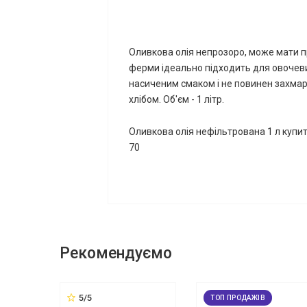
Оливкова олія непрозоро, може мати п
ферми ідеально підходить для овочевих 
насиченим смаком і не повинен захмар
хлібом. Об'єм - 1 літр.
Оливкова олія нефільтрована 1 л купит
70
Рекомендуємо
5/5
ТОП ПРОДАЖІВ