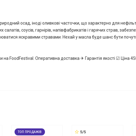
риродний осад, іноді оливкові часточки, що характерно для нефіль
салатів, соусів, гарнірів, напівфабрикатів і гарячих страв, забез
юватися яскравими стравами. Нехай у масла буде шанс бути почути
и на FoodFestival. Оперативна доставка ✈ Гарантія якості ☑ Ціна 45
5/5
ТОП ПРОДАЖІВ