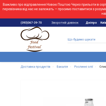
Важливо про відправлення Новою Поштою
Через прильоти в сорт
перевізника від нас не залежать — просимо поставитися з розум
на
Зворотній дзвінок
(093)067-39-70
Дніпро
Киї
Доставка продуктів
Бакалія
Рослинні олії
Олив