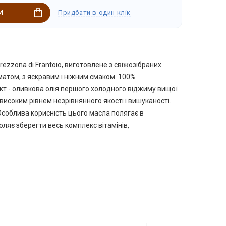
Придбати в один клік
И
ezzona di Frantoio, виготовлене з свіжозібраних
матом, з яскравим і ніжним смаком. 100%
кт - оливкова олія першого холодного віджиму вищої
 високим рівнем незрівнянного якості і вишуканості.
 Особлива корисність цього масла полягає в
оляє зберегти весь комплекс вітамінів,