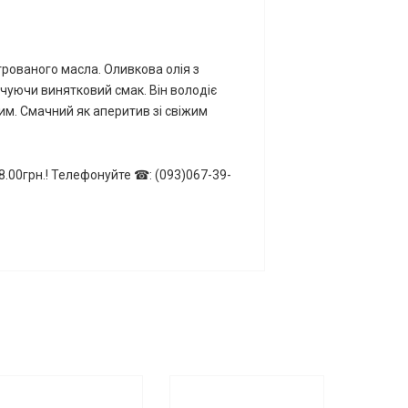
трованого масла. Оливкова олія з
печуючи винятковий смак. Він володіє
м. Смачний як аперитив зі свіжим
8.00грн.! Телефонуйте ☎: (093)067-39-