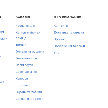
І
БАКАЛІЯ
ПРО КОМПАНІЮ
Рослинні олії
Контакти
очі
Кетчуп, майонез,
Доставка та оплата
гірчиця
рукти
Про нас
Томати
Повернення та обмін
Оливки та маслини
Блог
и
Оливкова олія
Соєві соуси
Соуси до мʼяса
Каперси
рна
Борошно
Сиропи та топінги
Соняшникова олія