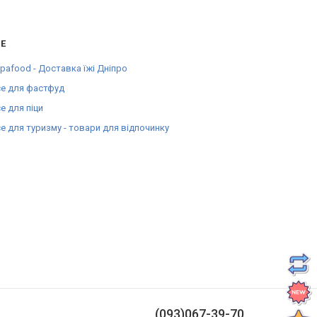
Е
pafood - Доставка їжі Дніпро
е для фастфуд
е для піци
е для туризму - товари для відпочинку
(093)067-39-70