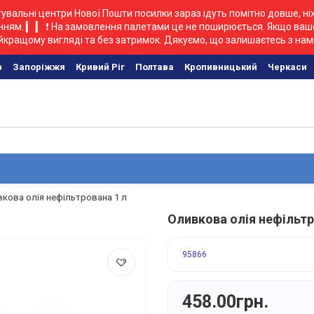
увальні центри Нової Пошти посилки зараз ідуть помітно довше, ні
інням. ▎ ▎ ❗ На замовлення палетами це не поширюється. Якщо ваш
йкращому вигляді та без затримок. Дякуємо, що залишаєтесь з нам
в
Запоріжжя
Кривий Ріг
Полтава
Кропивницький
Черкаси
кова олія нефільтрована 1 л
Оливкова олія нефільтр
95866
458.00грн.