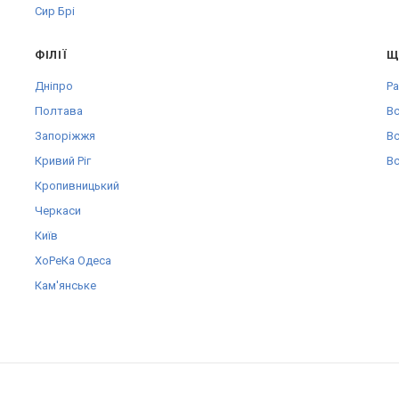
Сир Брі
ФІЛІЇ
Щ
Дніпро
Pa
Полтава
Вс
Запоріжжя
Вс
Кривий Ріг
Вс
Кропивницький
Черкаси
Київ
ХоРеКа Одеса
Кам'янське