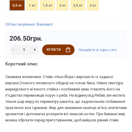
0,5 кг
1 кг
1,5 кг
2 кг
2,5 кг
3 кг
Об'єм пакування. Важливо!
206.50грн.
КУПИТИ
Придбати в один клік
Короткий опис
Смажена яловичина. Стейк «Нью-Йорк» вирізають із задньої
вирізки (тонкого яловичого обідка) на голові бика. Ніжна текстура
мармурового м'ясного стейка і особливий смак ставлять його на
п'єдестал переможців поруч з риба. На відміну від Рибай, він містить
тільки шар жиру по периметру шматка, що задовольняє побажання
практично всіх гурманів. Жир для смаження насичує м'ясо апетитним
ароматом і допомагає розкрити всі смакові нотки. При бажанні жир
можна обрізати перед приготуванням, щоб вийшов рівний стейк.