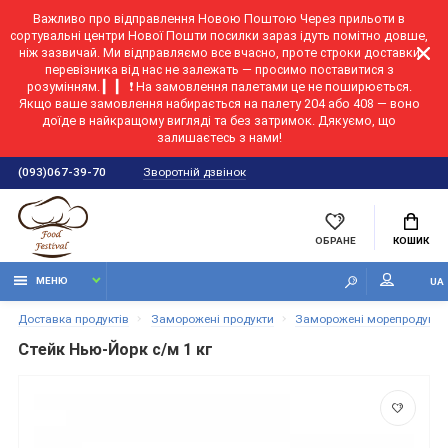
Важливо про відправлення Новою Поштою
Через прильоти в
сортувальні центри Нової Пошти посилки зараз ідуть помітно довше,
ніж зазвичай. Ми відправляємо все вчасно, проте строки доставки
перевізника від нас не залежать — просимо поставитися з
розумінням. ▎ ▎ ❗ На замовлення палетами це не поширюється.
Якщо ваше замовлення набирається на палету 204 або 408 — воно
доїде в найкращому вигляді та без затримок. Дякуємо, що
залишаєтесь з нами!
Зворотній дзвінок
(093)067-39-70
ОБРАНЕ
КОШИК
МЕНЮ
UA
Доставка продуктів
Заморожені продукти
Заморожені морепродукти, 
Стейк Нью-Йорк с/м 1 кг