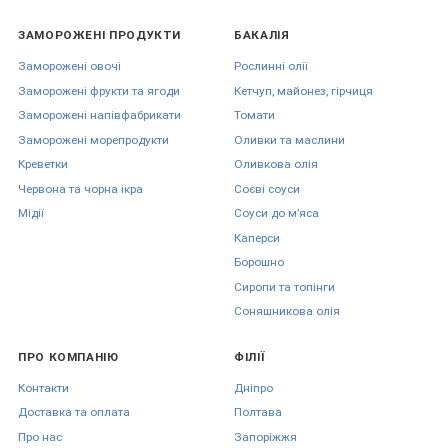
ЗАМОРОЖЕНІ ПРОДУКТИ
БАКАЛІЯ
Заморожені овочі
Рослинні олії
Заморожені фрукти та ягоди
Кетчуп, майонез, гірчиця
Заморожені напівфабрикати
Томати
Заморожені морепродукти
Оливки та маслини
Креветки
Оливкова олія
Червона та чорна ікра
Соєві соуси
Мідії
Соуси до мʼяса
Каперси
Борошно
Сиропи та топінги
Соняшникова олія
ПРО КОМПАНІЮ
ФІЛІЇ
Контакти
Дніпро
Доставка та оплата
Полтава
Про нас
Запоріжжя