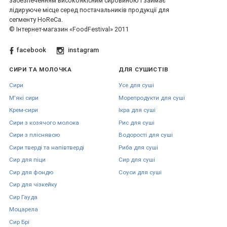
забезпеченням високоякісним сировиною і займає
лідируюче місце серед постачальників продукції для
сегменту HoReCa.
© Інтернет-магазин «FoodFestival» 2011
facebook
instagram
СИРИ ТА МОЛОЧКА
ДЛЯ СУШИСТІВ
Сири
Усе для суші
М'які сири
Морепродукти для суші
Крем-сири
Ікра для суші
Сири з козячого молока
Рис для суші
Сири з пліснявою
Водорості для суші
Сири тверді та напівтверді
Риба для суші
Сир для піци
Сир для суші
Сир для фондю
Соуси для суші
Сир для чізкейку
Сир Гауда
Моцарела
Сир Брі