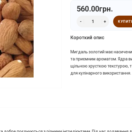
560.00грн.
КУПИТ
Короткий опис
Мигдаль золотий має насичени
та приємним ароматом. Ядра ви
щільною хрусткою текстурою, т
для кулінарного використання.
та добре поєднуються з різними інгредієнтами. Під час додавання до