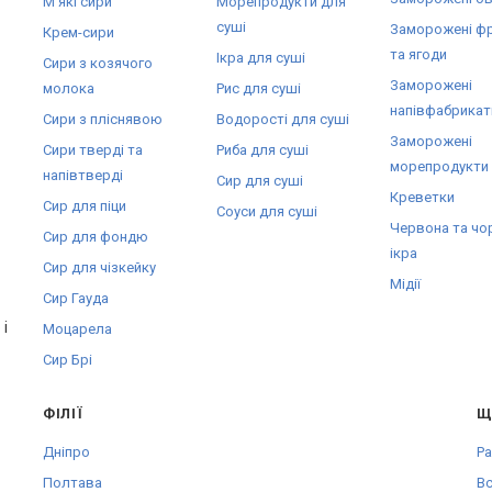
М'які сири
Морепродукти для
суші
Заморожені ф
Крем-сири
та ягоди
Ікра для суші
Сири з козячого
Заморожені
молока
Рис для суші
напівфабрикат
Сири з пліснявою
Водорості для суші
Заморожені
Сири тверді та
Риба для суші
морепродукти
напівтверді
Сир для суші
Креветки
Сир для піци
Соуси для суші
Червона та чо
Сир для фондю
ікра
Сир для чізкейку
Мідії
Сир Гауда
і
Моцарела
Сир Брі
ФІЛІЇ
Щ
Дніпро
Pa
Полтава
Вс