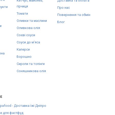
Кетчуп, майонез,
Доставка та оплата
гірчиця
рукти
Про нас
Томати
Повернення та обмін
Оливки та маслини
Блог
и
Оливкова олія
Соєві соуси
Соуси до мʼяса
Каперси
рна
Борошно
Сиропи та топінги
Соняшникова олія
Е
pafood - Доставка їжі Дніпро
е для фастфуд