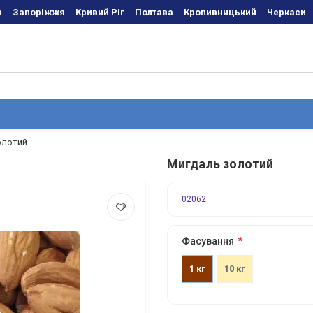
в
Запоріжжя
Кривий Ріг
Полтава
Кропивницький
Черкаси
олотий
Мигдаль золотий
02062
Фасування
1 кг
10 кг