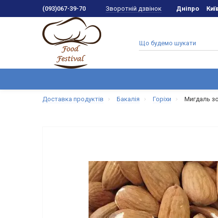
Зворотній дзвінок
(093)067-39-70
Дніпро
Киї
Доставка продуктів
Бакалія
Горіхи
Мигдаль з