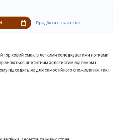
Придбати в один клік
И
й горіховий смак із легкими солодкуватими нотками
різняються апетитним золотистим відтінком і
ому підходять як для самостійного споживання, так і
 випічки, десертів та інших страв