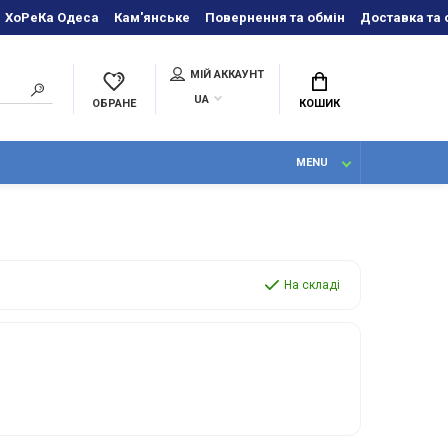
ХоРеКа Одеса
Кам'янське
Повернення та обмін
Доставка та 
МІЙ АККАУНТ
UA
ОБРАНЕ
КОШИК
MENU
На складі