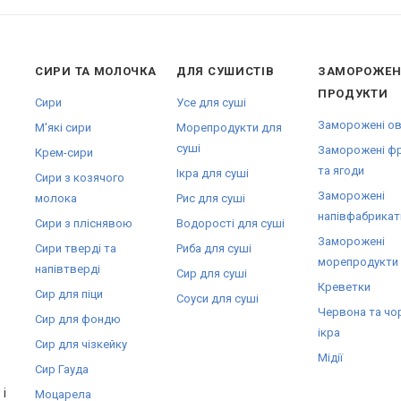
СИРИ ТА МОЛОЧКА
ДЛЯ СУШИСТІВ
ЗАМОРОЖЕН
ПРОДУКТИ
Сири
Усе для суші
Заморожені ов
М'які сири
Морепродукти для
суші
Заморожені ф
Крем-сири
та ягоди
Ікра для суші
Сири з козячого
Заморожені
молока
Рис для суші
напівфабрикат
Сири з пліснявою
Водорості для суші
Заморожені
Сири тверді та
Риба для суші
морепродукти
напівтверді
Сир для суші
Креветки
Сир для піци
Соуси для суші
Червона та чо
Сир для фондю
ікра
Сир для чізкейку
Мідії
Сир Гауда
і
Моцарела