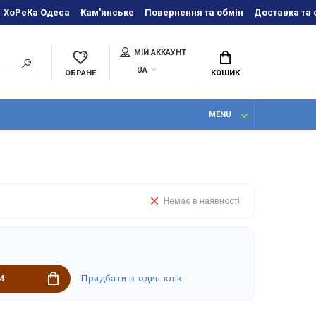
ХоРеКа Одеса
Кам'янське
Повернення та обмін
Доставка та 
МІЙ АККАУНТ
UA
ОБРАНЕ
КОШИК
MENU
Немає в наявності
Придбати в один клік
И