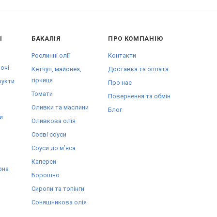
І
БАКАЛІЯ
ПРО КОМПАНІЮ
Рослинні олії
Контакти
очі
Кетчуп, майонез,
Доставка та оплата
гірчиця
рукти
Про нас
Томати
Повернення та обмін
Оливки та маслини
Блог
и
Оливкова олія
Соєві соуси
Соуси до мʼяса
Каперси
рна
Борошно
Сиропи та топінги
Соняшникова олія