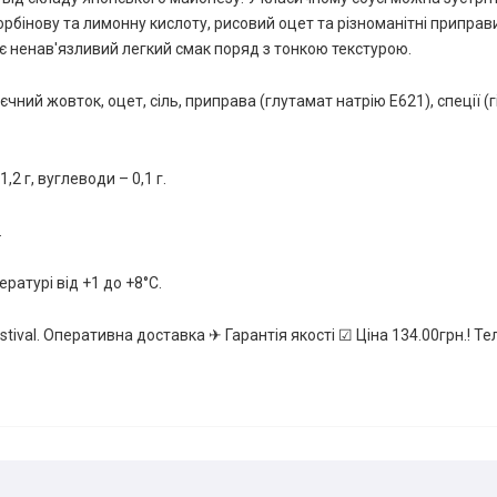
орбінову та лимонну кислоту, рисовий оцет та різноманітні приправ
 є ненав'язливий легкий смак поряд з тонкою текстурою.
яєчний жовток, оцет, сіль, приправа (глутамат натрію Е621), спеції (г
1,2 г, вуглеводи – 0,1 г.
.
ературі від +1 до +8°C.
stival. Оперативна доставка ✈ Гарантія якості ☑ Ціна 134.00грн.! 