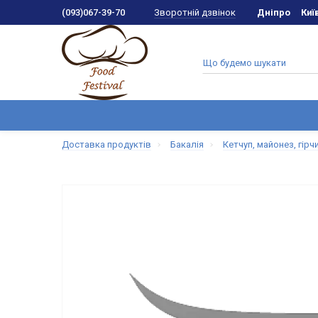
Зворотній дзвінок
(093)067-39-70
Дніпро
Киї
Доставка продуктів
Бакалія
Кетчуп, майонез, гірч