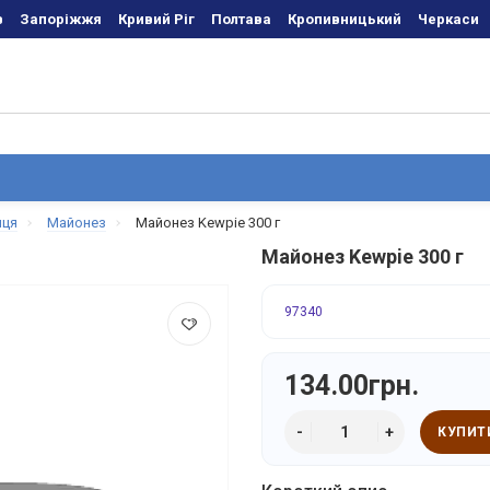
в
Запоріжжя
Кривий Ріг
Полтава
Кропивницький
Черкаси
иця
Майонез
Майонез Kewpie 300 г
Майонез Kewpie 300 г
97340
134.00грн.
КУПИТ