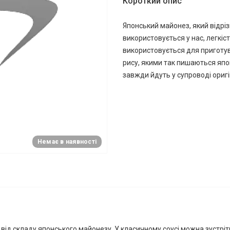
Короткий опис
Японський майонез, який відрі
використовується у нас, легкіс
використовується для приготува
рису, якими так пишаються япон
завжди йдуть у супроводі оригі
Немає в наявності
 від складу японського майонезу. У класичному соусі можна зустріт