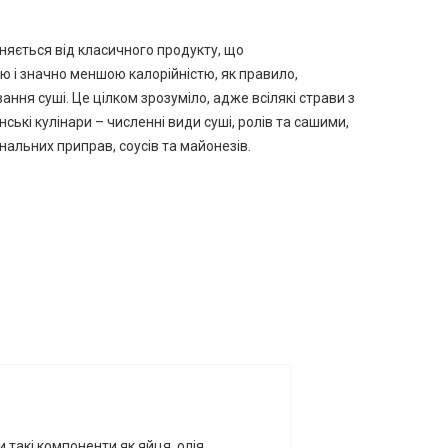
зняється від класичного продукту, що
тю і значно меншою калорійністю, як правило,
ння суші. Це цілком зрозуміло, адже всілякі страви з
ські кулінари – численні види суші, ролів та сашими,
нальних приправ, соусів та майонезів.
и такі компоненти як яйця, олія