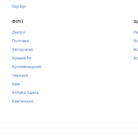
Сир Брі
ФІЛІЇ
Щ
Дніпро
Pa
Полтава
Вс
Запоріжжя
Вс
Кривий Ріг
Вс
Кропивницький
Черкаси
Київ
ХоРеКа Одеса
Кам'янське